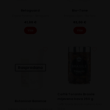
Betaguard
Bio-Tone
Ciljana Rješenja - Betaguard
Energija i Šport - Bio-Tone
41,00
€
63,00
€
Više
Više
Rasprodano
Caffè Toraldo Brasile
mljevena kava 250 g
Botanical Balance
Caffè Toraldo Brasile mljevena kava
250 g
Energija i Šport - Botanical Balance