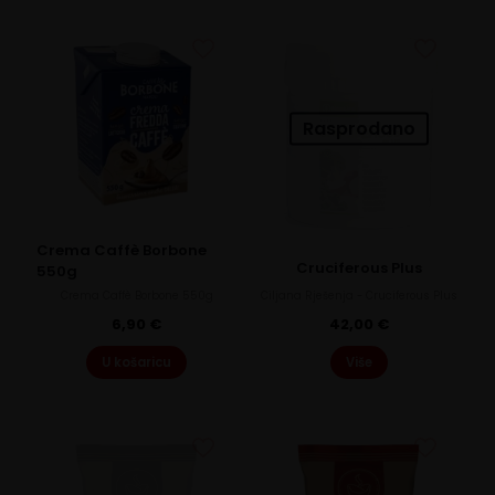
Rasprodano
Crema Caffè Borbone
Cruciferous Plus
550g
Crema Caffè Borbone 550g
Ciljana Rješenja - Cruciferous Plus
6,90
€
42,00
€
U košaricu
Više