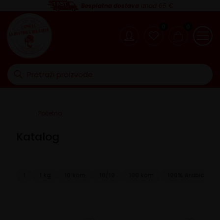
Besplatna dostava
iznad 65 €
0
0
Početna
Katalog
Katalog
1
1 kg
10 kom
10/10
100 kom
100% Arabica