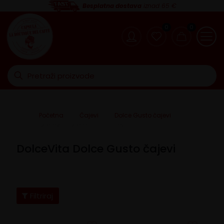
Besplatna dostava
iznad 65 €
0
0
Početna
Čajevi
Dolce Gusto čajevi
DolceVita Dolce Gusto čajevi
DolceVita Dolce Gusto čajevi
Filtriraj
Cijena