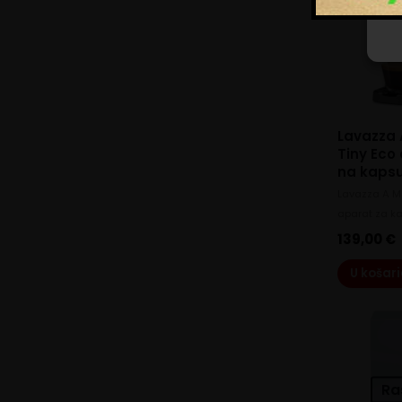
Lavazza 
Tiny Eco
na kapsul
Lavazza A M
aparat za k
139,00
€
U košar
Ra