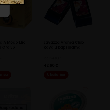
a A Modo Mio
Lavazza Aroma Club
a Oro 36
kava u kapsulama
la
100 KAPSULA
€
42,50
€
aricu
U košaricu
Rasprodano