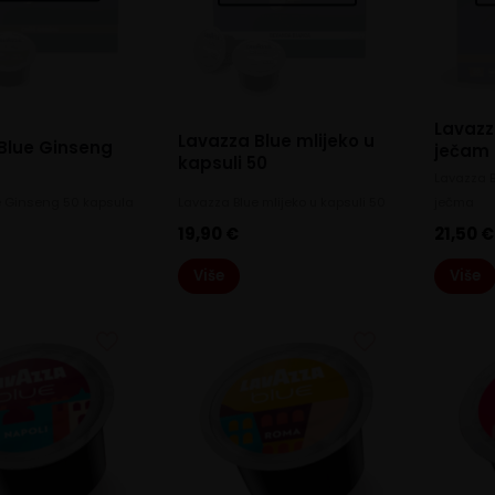
Lavazz
Lavazza Blue mlijeko u
Blue Ginseng
ječam
kapsuli 50
Lavazza 
e Ginseng 50 kapsula
Lavazza Blue mlijeko u kapsuli 50
ječma
19,90
€
21,50
€
Više
Više