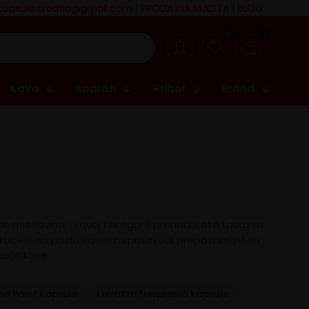
capsula.croatia@gmail.com
|
PRODAJNA MJESTA
|
BLOG
0
0
Kava
Aparati
Pribor
Brand
skih mješavina. U ovoj kategoriji pronaći ćete Lavazza
uće ili na poslu. Lavazza proizvodi prepoznatljivi su
elja kave.
so Point kapsule
Lavazza Nespresso kapsule