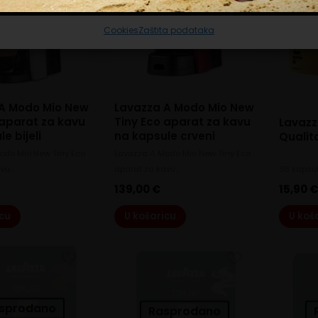
Cookies
Zaštita podataka
A Modo Mio New
Lavazza A Modo Mio New
 aparat za kavu
Tiny Eco aparat za kavu
Lavazz
e bijeli
na kapsule crveni
Qualit
odo Mio New Tiny Eco
Lavazza A Modo Mio New Tiny Eco
avu…
aparat za kavu…
36 kapsu
139,00
€
15,90
icu
U košaricu
U koš
sprodano
Rasprodano