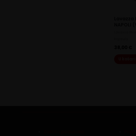
Lavazza 
NAPOLI (
Lavazza Blue
kapsula
38,00
€
U košar
Zaštita podataka
Pris