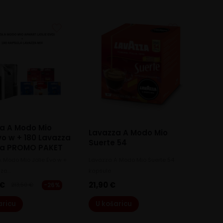
a A Modo Mio
Lavazza A Modo Mio
Evo w + 180 Lavazza
Suerte 54
la PROMO PAKET
 Modo Mio Jolie Evo w +
Lavazza A Modo Mio Suerte 54
zza…
kapsule
€
21,90
€
-26%
213,50
€
Original
Current
price
price
aricu
U košaricu
was:
is:
213,50 €.
159,00 €.