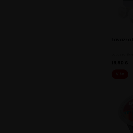
Lavazza 
Lavazza Blu
19,90
€
Više