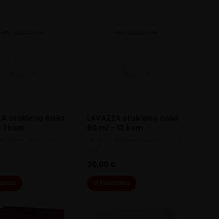
A staklena čaša
LAVAZZA staklena čaša
– 1 kom
60 ml – 12 kom
staklena čaša 60 ml - 1
LAVAZZA staklena čaša 60 ml - 12
kom
30,00
€
aricu
U košaricu