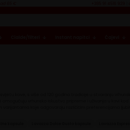
nad 65 €
+385 91 4516 929
|
Cialde/filteri
Instant napitci
Čajevi
svijetu kave, s više od 120 godina tradicije u stvaranju vrhun
i omogućuju vrhunsko iskustvo pripreme i uživanja u kavi kod k
varijantama koje odgovaraju različitim preferencijama ljubit
alne kapsule
Lavazza Dolce Gusto kapsule
Lavazza Espres