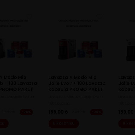
A Modo Mio
Lavazza A Modo Mio
Lavazz
 b + 180 Lavazza
Jolie Evo r + 180 Lavazza
Jolie 
 PROMO PAKET
kapsula PROMO PAKET
kapsu
do Mio Jolie Evo b +
Lavazza A Modo Mio Jolie Evo r +
Lavazza A
…
180 Lavazza…
180 Lava
159,00
€
159,00
-26%
-26%
213,50
€
213,50
€
Original
Current
Original
Current
price
price
price
price
icu
U košaricu
U koš
was:
is:
was:
is:
213,50 €.
159,00 €.
213,50 €.
159,00 €.