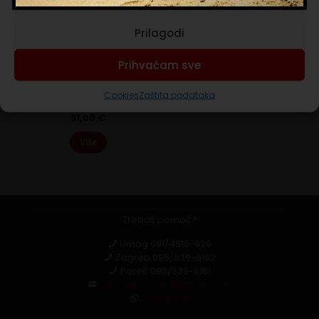
Prihvaćam nužne
Srednji (4-6)
Vrlo jak (10+)
Prilagodi
Prihvaćam sve
Lavazza Qualita Rossa
Lavazza Qualita Rossa kava u zrnu
Cookies
Zaštita podataka
1 KG
31,00
€
Više
Trebaš pomoć?
Umag
091/4516-929
Zagreb
095/539-6162
Poreč
095/539-6161
capsula.croatia@gmail.com
Whatsapp