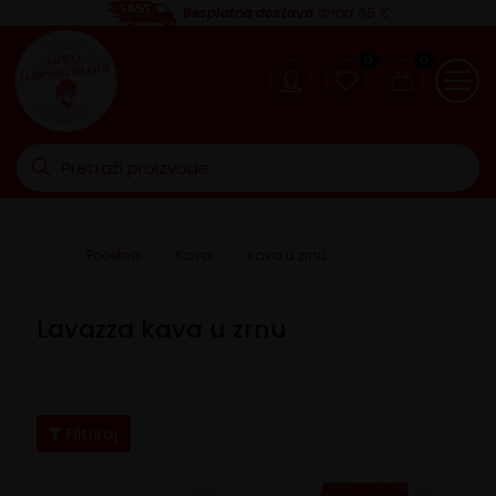
Besplatna dostava
iznad 65 €
0
0
Početna
Kava
Kava u zrnu
Lavazza kava u zrnu
Lavazza kava u zrnu
Filtriraj
Cijena