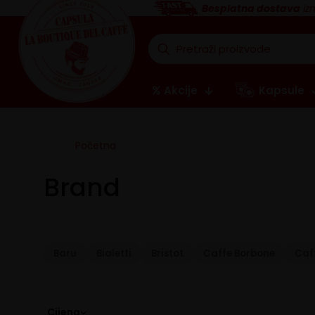
Besplatna dostava
iz
Akcije
Kapsule
Početna
Brand
Brand
Baru
Bialetti
Bristot
Caffe Borbone
Caf
Cijena