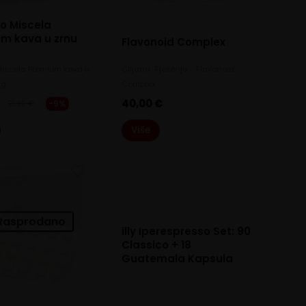
o Miscela
m kava u zrnu
Flavonoid Complex
Miscela Premium kava u
Ciljana Rješenja - Flavonoid
0g
Complex
€
40,00
€
-9%
21,90
€
Original
Current
price
price
Više
was:
is:
Rasprodano
21,90 €.
19,90 €.
Rasprodano
illy Iperespresso Set: 90
Classico + 18
Guatemala Kapsula