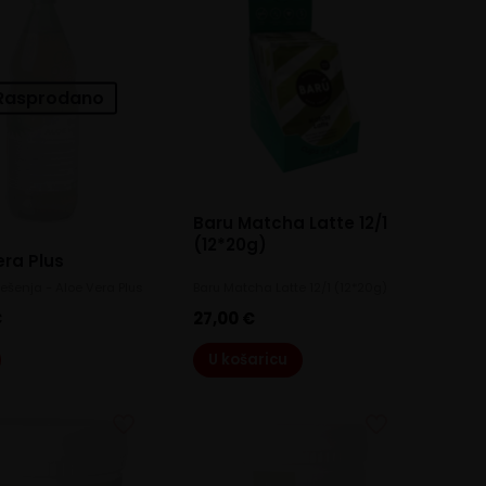
Rasprodano
Baru Matcha Latte 12/1
(12*20g)
era Plus
ješenja - Aloe Vera Plus
Baru Matcha Latte 12/1 (12*20g)
€
27,00
€
U košaricu