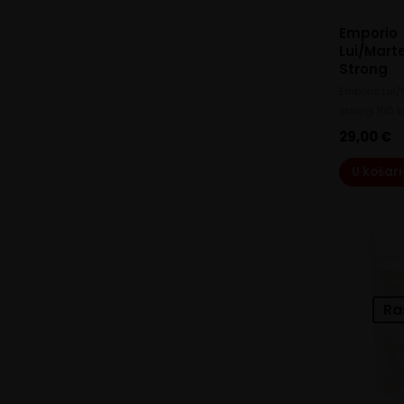
Emporio
Lui/Mart
Strong
Emporio Lui/
Strong 100 
29,00
€
U košar
Ra