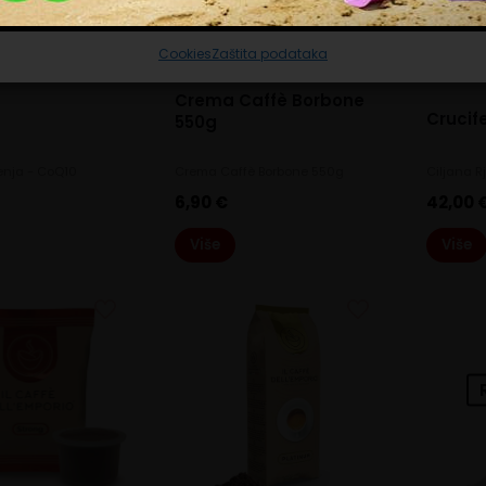
Prihvaćam nužne
Prilagodi
Prihvaćam sve
Cookies
Zaštita podataka
Crema Caffè Borbone
Crucif
550g
enja - CoQ10
Crema Caffè Borbone 550g
Ciljana R
6,90
€
42,00
Više
Više