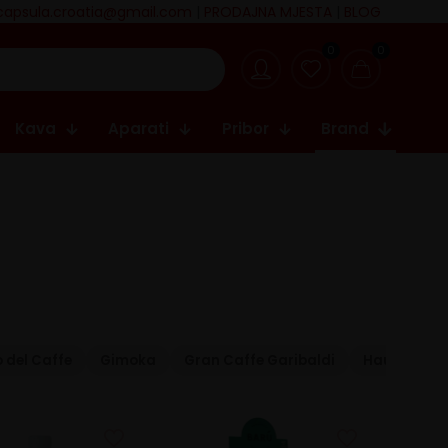
capsula.croatia@gmail.com
|
PRODAJNA MJESTA
|
BLOG
0
0
Kava
Aparati
Pribor
Brand
 del Caffe
Gimoka
Gran Caffe Garibaldi
Hausbrand