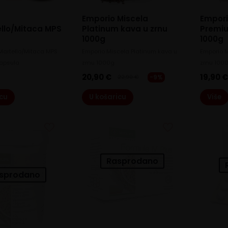
Emporio Miscela
Empori
ello/Mitaca MPS
Platinum kava u zrnu
Premiu
1000g
1000g
Martello/Mitaca MPS
Emporio Miscela Platinum kava u
Emporio 
kapsula
zrnu 1000g
zrnu 100
20,90
€
19,90
-9%
22,90
€
Original
Current
price
price
icu
U košaricu
Više
was:
is:
22,90 €.
20,90 €.
Rasprodano
sprodano