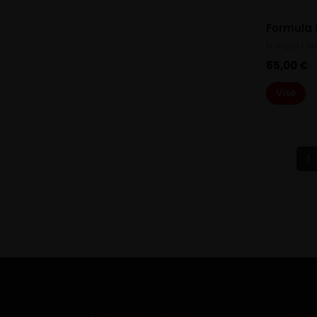
Formula 
Energija i Šp
65,00
€
Više
1
Zaštita podataka
Pris