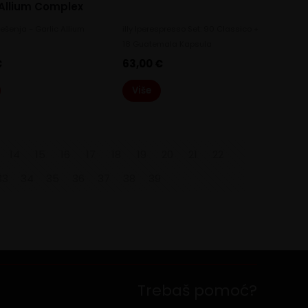
 Allium Complex
ješenja - Garlic Allium
illy Iperespresso Set: 90 Classico +
18 Guatemala Kapsula
€
63,00
€
Više
14
15
16
17
18
19
20
21
22
33
34
35
36
37
38
39
Trebaš pomoć?