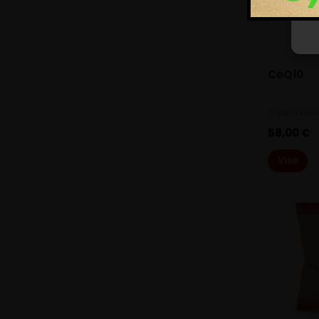
CoQ10
Ciljana Rješ
58,00
€
Više