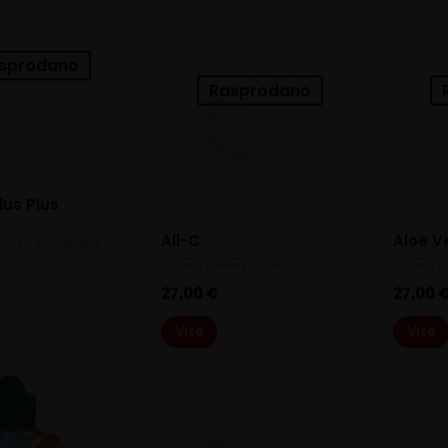
sprodano
Rasprodano
lus Plus
All-C
Aloe V
enja - Acidophilus
Ciljana Rješenja - All-C
Ciljana R
27,00
€
27,00
Više
Više