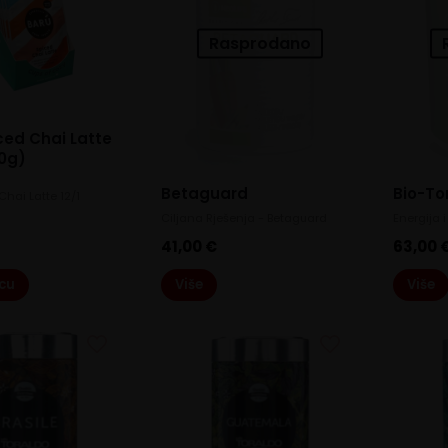
Rasprodano
ced Chai Latte
20g)
Betaguard
Bio-To
Chai Latte 12/1
Ciljana Rješenja - Betaguard
Energija i
41,00
€
63,00
icu
Više
Više