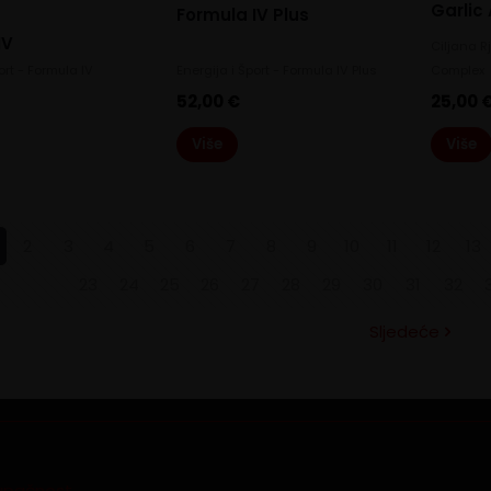
Garlic
Formula IV Plus
IV
Ciljana R
ort - Formula IV
Energija i Šport - Formula IV Plus
Complex
52,00
€
25,00
Više
Više
2
3
4
5
6
7
8
9
10
11
12
13
23
24
25
26
27
28
29
30
31
32
Sljedeće
tupačnost