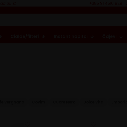
nad 65 €
+385 91 4516 929
|
Cialde/filteri
Instant napitci
Čajevi
fe Vergnano
Covim
Cuore Nero
Dolce Vita
Emporio