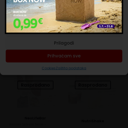
korištenja naših internetskih stranica vi prihvaćate našu upotrebu
kolačića.
Magnesium Complex
Upravljanje uslugama
MULTI
Energija i Šport - Magnesium
Complex
Energija i Šport - MULTI
Prihvaćam nužne
23,00
€
26,00
€
Prilagodi
Više
Više
Prihvaćam sve
Cookies
Zaštita podataka
Rasprodano
Rasprodano
NeoLifeBar
NutriShake
Kontrola Tjelesne Težine -