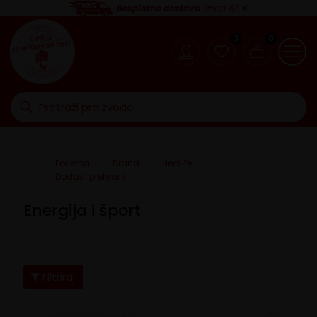
Besplatna dostava
iznad 65 €
0
0
Početna
Brand
NeoLife
Dodaci prehrani
Energija i šport
Energija i šport
Filtriraj
Cijena