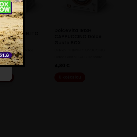
ili
e
DolceVita IRISH
ita CARAMELITO
CAPPUCCINO Dolce
Gusto BOX
Gusto BOX
a CARAMELITO Dolce
DolceVita IRISH CAPPUCCINO
X 12 kapsula
Dolce Gusto BOX 12 kapsula
4,80
€
aricu
U košaricu