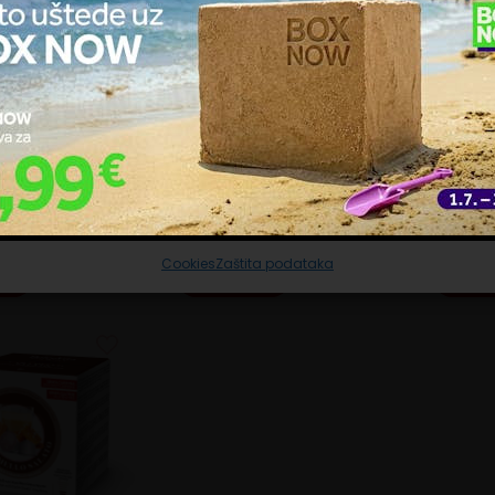
ačiće upotrebljavamo kako bismo personalizirali sadržaj i oglase, omoguć
čajke društvenih medija i analizirali promet. Isto tako, podatke o vašoj
trebi naše web-lokacije dijelimo s partnerima za društvene mreže,
ašavanje i analizu, a oni ih mogu kombinirati s drugim podacima koje st
pružili ili koje su prikupili dok ste upotrebljavali njihove usluge. Nastavkom
a BIJELA
ištenja naših internetskih stranica vi prihvaćate našu upotrebu kolačića.
DolceVita CAPPUCCINO
DolceV
A Dolce Gusto
Dolce Gusto BOX
Dolce 
ravljanje uslugama
IJELA ČOKOLADA Dolce
DolceVita CAPPUCCINO Dolce
DolceVit
2 kapsula
Gusto BOX 12 kapsula
Gusto BO
Prihvaćam nužne
Prilagodi
Prihvaćam sve
4,80
€
4,80
€
Cookies
Zaštita podataka
icu
U košaricu
U koš