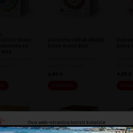
a
COCCO Dolce
DolceVita CREME BRULEE
DolceV
čokolada sa
Dolce Gusto BOX
Dolce 
 BOX
olce Gusto napitak od
DolceVita CREME BRULEE Dolce
DolceVit
okosa 16…
Gusto BOX 12 kapsula
BOX 12 k
4,80
€
4,80
€
icu
U košaricu
U koš
Ova web-stranica koristi kolačiće