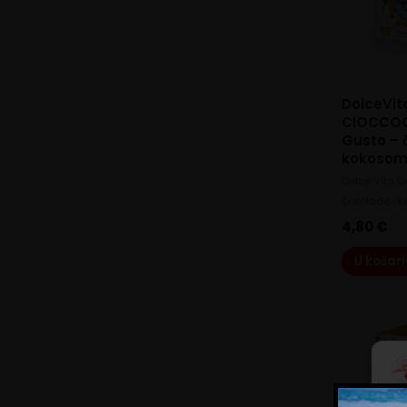
DolceVit
CIOCCO
Gusto – 
kokosom
Dolce Vita D
čokolade i k
4,80
€
U košar