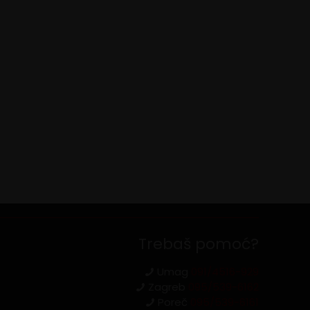
Trebaš pomoć?
Umag
091/4516-929
Zagreb
095/539-6162
Poreč
095/539-6161