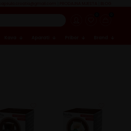
capsula.croatia@gmail.com
|
PRODAJNA MJESTA
|
BLOG
0
0
Kava
Aparati
Pribor
Brand