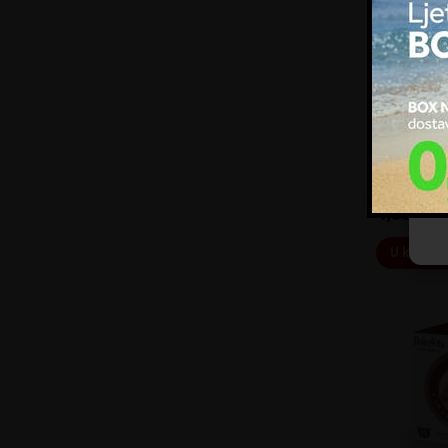
Kol
zna
upo
ogl
im 
DolceVit
kor
ČOKOLAD
BOX
Up
DolceVita B
Gusto BOX 1
4,80
€
U košar