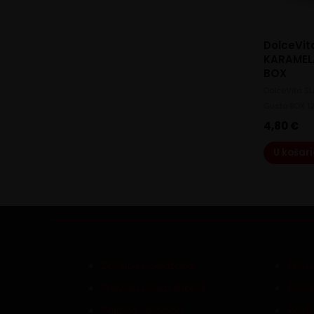
DolceVit
KARAMEL
BOX
DolceVita S
Gusto BOX 1
4,80
€
U košar
Zaštita podataka
Pris
Pravila i uvjeti kupnje
Povra
Politika kolačića
Rask