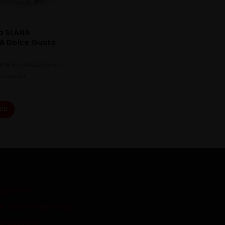
a SLANA
A Dolce Gusto
LANA KARAMELA Dolce
2 kapsula
icu
tupačnost
t robe i reklamacija
id ugovora