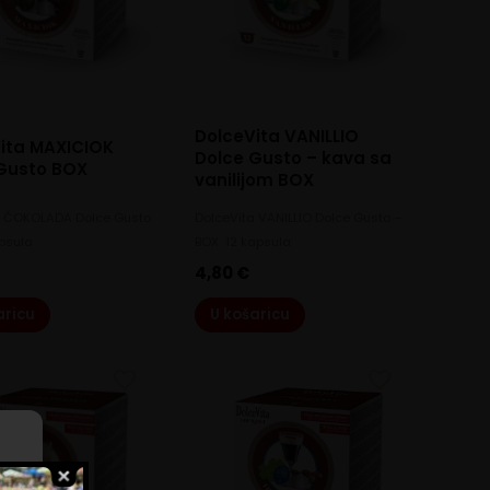
DolceVita VANILLIO
ita MAXICIOK
Dolce Gusto – kava sa
Gusto BOX
vanilijom BOX
a ČOKOLADA Dolce Gusto
DolceVita VANILLIO Dolce Gusto –
apsula
BOX 12 kapsula
4,80
€
aricu
U košaricu