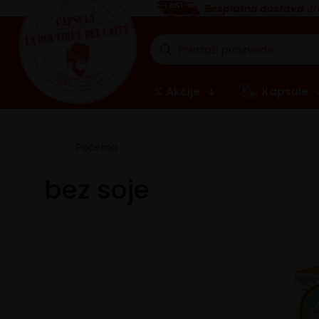
Besplatna dostava
iz
Akcije
Kapsule
Početna
bez soje
bez soje