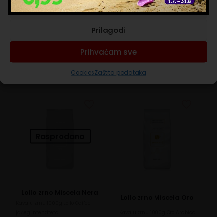
Prihvaćam nužne
Lollo zrno Miscela
Lollo Caffe Lavazza
Classica
Espresso Point Nero
Prilagodi
Kava u zrnu 1000g Lollo Caffee
100 kapsula
mješavina Arabice i Robuste
28,00
€
19,50
€
Prihvaćam sve
U košaricu
U košaricu
Cookies
Zaštita podataka
Rasprodano
Lollo zrno Miscela Nera
Lollo zrno Miscela Oro
Kava u zrnu 1000g Lollo Caffee
jačeg intenziteta
Kava u zrnu 1000g Oro Arabica