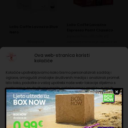
Lollo Caffe Lavazza
Lollo Caffe Lavazza Blue
Espresso Point Classico
Nero
Espresso Point Lollo Caffe 100
100 kapsula
kapsula espreso kave dobivene od…
34,50
€
29,00
€
Ova web-stranica koristi
U košaricu
U košaricu
kolačiće
Kolačiće upotrebljavamo kako bismo personalizirali sadržaj i
oglase, omogućili značajke društvenih medija i analizirali promet.
Isto tako, podatke o vašoj upotrebi naše web-lokacije dijelimo s
partnerima za društvene mreže, oglašavanje i analizu, a oni ih
mogu kombinirati s drugim podacima koje ste im pružili ili koje su
prikupili dok ste upotrebljavali njihove usluge. Nastavkom
korištenja naših internetskih stranica vi prihvaćate našu upotrebu
kolačića.
Upravljanje uslugama