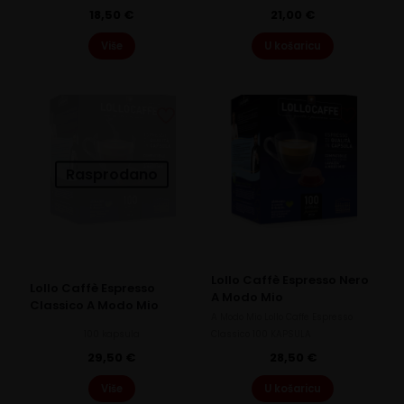
18,50
€
21,00
€
Više
U košaricu
Rasprodano
Lollo Caffè Espresso Nero
Lollo Caffè Espresso
A Modo Mio
Classico A Modo Mio
A Modo Mio Lollo Caffe Espresso
100 kapsula
Classico 100 KAPSULA
29,50
€
28,50
€
Više
U košaricu