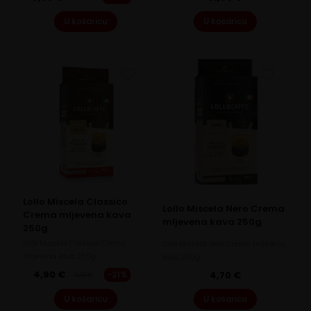
Original
Current
price
price
U košaricu
U košaricu
was:
is:
6,50 €.
5,00 €.
Lollo Miscela Classico
Lollo Miscela Nero Crema
Crema mljevena kava
mljevena kava 250g
250g
Lollo Miscela Classico Crema
Lollo Miscela Nero Crema mljevena
mljevena kava 250g
kava 250g
4,90
€
-21%
4,70
€
6,20
€
Original
Current
price
price
U košaricu
U košaricu
was:
is: