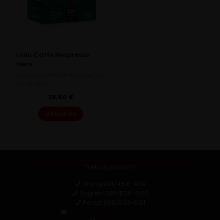
Lollo Caffe Nespresso
Nero
Nespresso Lollo Caffe Espresso Nero
100 KAPSULA
28,50
€
U košaricu
Trebaš pomoć?
Umag
091/4516-929
Zagreb
095/539-6162
Poreč
095/539-6161
capsula.croatia@gmail.com