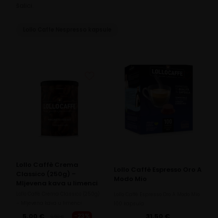
šalici.
Lollo Caffe Nespresso kapsule
Lollo Caffè Crema
Lollo Caffè Espresso Oro A
Classico (250g) –
Modo Mio
Mljevena kava u limenci
Lollo Caffè Crema Classico (250g)
Lollo Caffè Espresso Oro A Modo Mio
– Mljevena kava u limenci
100 kapsula
5,00
€
-23%
31,50
€
6,50
€