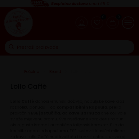
Besplatna dostava
iznad 65 €
0
0
Početna
Brand
Lollo Caffè
Lollo Caffè
Lollo Caffè
donosi vrhunski doživljaj napuljske kave kroz
raznoliku ponudu – od
kompatibilnih kapsula
, preko
praktičnih
ESE jastučića
, do
kave u zrnu
za one koji vole
svježe mljevenu aromu. Sve mješavine karakterizira pun
okus, gusta krema i autentičan talijanski karakter. Bilo da
koristite aparat s kapsulama, ESE sustav ili klasični mlinac
za kavu, Lollo Caffè nudi kvalitetu i konzistentnost u svakoj