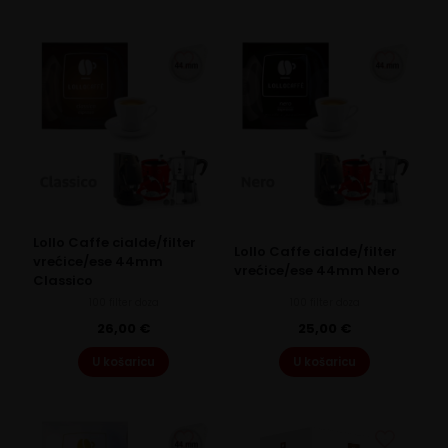
6,20 €.
4,90 €.
Lollo Caffe cialde/filter
Lollo Caffe cialde/filter
vrećice/ese 44mm
vrećice/ese 44mm Nero
Classico
100 filter doza
100 filter doza
26,00
€
25,00
€
U košaricu
U košaricu