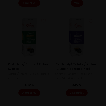
U košaricu
Više
Caffitaly/ Tchibo/ K-Fee
Caffitaly/ Tchibo/ K-Fee
IC Brasil
IC Dek – bezkofeinski
Caffitaly/ Tchibo/ K-Fee IC Brasil 10
Caffitaly/ Tchibo/ K-Fee IC Dek -
kapsula
bezkofeinski 10 kapsula
3,10
€
3,10
€
U košaricu
U košaricu