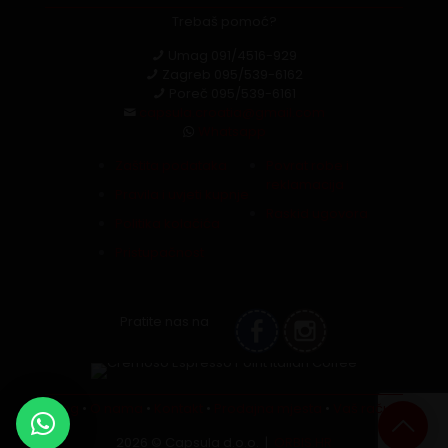
Trebaš pomoć?
Umag
091/4516-929
Zagreb
095/539-6162
Poreč
095/539-6161
capsula.croatia@gmail.com
Whatsapp
Zaštita podataka
Povrat robe i
reklamacija
Pravila i uvjeti kupnje
Raskid ugovora
Politika kolačića
Pristupačnost
Pratite nas na
Blog
•
O nama
•
Kontakt
•
Prodajna mjesta
•
Vaš račun
2026 © Capsula d.o.o. |
ORBIS.HR