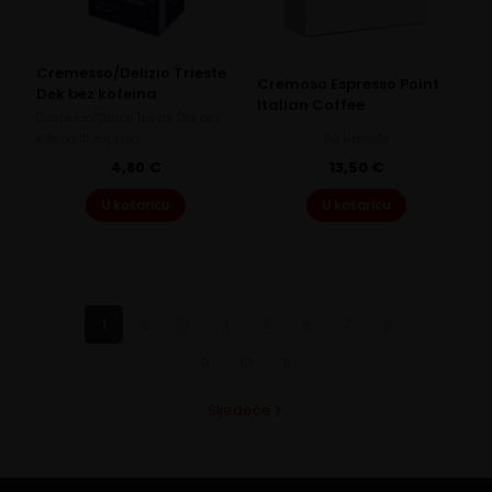
Cremesso/Delizio Trieste
Cremoso Espresso Point
Dek bez kofeina
Italian Coffee
Cremesso/Delizio Trieste Dek bez
kofeina 16 kapsula
50 kapsula
4,80
€
13,50
€
U košaricu
U košaricu
1
2
3
4
5
6
7
8
9
10
11
Sljedeće