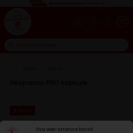
Besplatna dostava
iznad 65 €
0
0
Početna
Kapsule
Nespresso PRO kapsule
Nespresso PRO kapsule
Filtriraj
Cijena
Ova web-stranica koristi