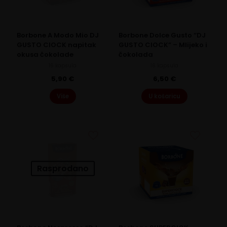
Borbone A Modo Mio DJ
Borbone Dolce Gusto “DJ
GUSTO CIOCK napitak
GUSTO CIOCK” – Mlijeko i
okusa čokolade
čokolada
16 kapsula
16 kapsula
5,90
€
6,50
€
Više
U košaricu
Rasprodano