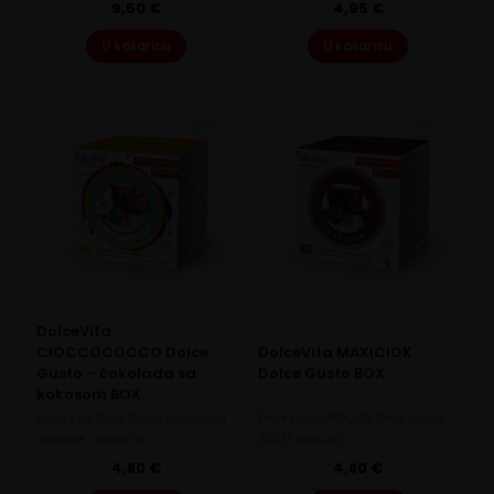
9,50
€
4,95
€
U košaricu
U košaricu
DolceVita
CIOCCOCOCCO Dolce
DolceVita MAXICIOK
Gusto – čokolada sa
Dolce Gusto BOX
kokosom BOX
Dolce Vita Dolce Gusto napitak od
DolceVita ČOKOLADA Dolce Gusto
čokolade i kokosa 16…
BOX 12 kapsula
4,80
€
4,80
€