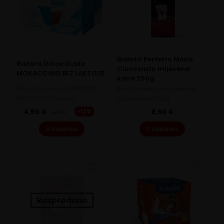
Bialetti Perfetto Moka
Ristora Dolce Gusto
Cioccolato mljevena
MOKACCINO BEZ LAKTOZE
kava 250g
Ristora Dolce Gusto MOKACCINO
Bialetti Perfetto Moka Čokolada
BEZ LAKTOZE 10 kapsula
mljevena kava 250g
4,50
€
-13%
8,90
€
5,20
€
Original
Current
price
price
U košaricu
U košaricu
was:
is:
5,20 €.
4,50 €.
Rasprodano