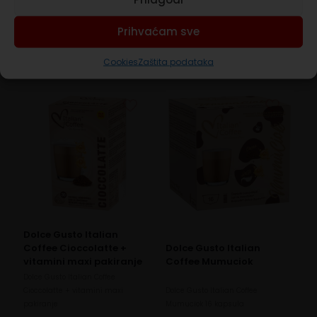
8 kapsula
kapsula vruće čokolade
7,30
€
9,50
€
Prihvaćam sve
Više
U košaricu
Cookies
Zaštita podataka
Dolce Gusto Italian
Coffee Cioccolatte +
Dolce Gusto Italian
vitamini maxi pakiranje
Coffee Mumuciok
Dolce Gusto Italian Coffee
Cioccolatte + vitamini maxi
Dolce Gusto Italian Coffee
pakiranje
Mumuciok 16 kapsula