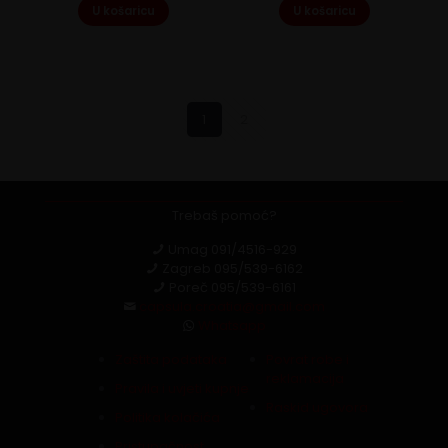
U košaricu
U košaricu
1
2
Trebaš pomoć?
Umag
091/4516-929
Zagreb
095/539-6162
Poreč
095/539-6161
capsula.croatia@gmail.com
Whatsapp
Zaštita podataka
Povrat robe i
reklamacija
Pravila i uvjeti kupnje
Raskid ugovora
Politika kolačića
Pristupačnost