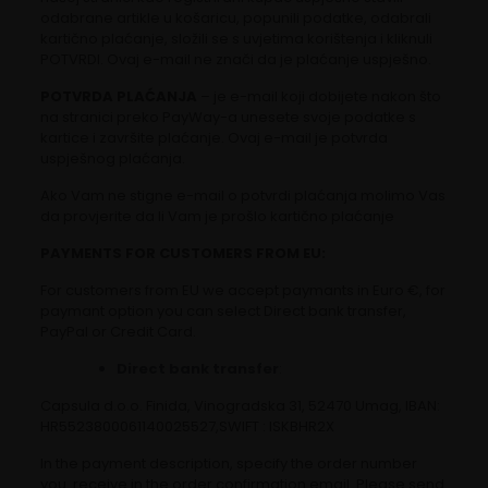
odabrane artikle u košaricu, popunili podatke, odabrali
kartično plaćanje, složili se s uvjetima korištenja i kliknuli
POTVRDI. Ovaj e-mail ne znači da je plaćanje uspješno.
POTVRDA PLAĆANJA
– je e-mail koji dobijete nakon što
na stranici preko PayWay-a unesete svoje podatke s
kartice i završite plaćanje. Ovaj e-mail je potvrda
uspješnog plaćanja.
Ako Vam ne stigne e-mail o potvrdi plaćanja molimo Vas
da provjerite da li Vam je prošlo kartično plaćanje
PAYMENTS FOR CUSTOMERS FROM EU:
For customers from EU we accept paymants in Euro €, for
paymant option you can select Direct bank transfer,
PayPal or Credit Card.
Direct bank transfer
:
Capsula d.o.o. Finida, Vinogradska 31, 52470 Umag, IBAN:
HR5523800061140025527,SWIFT : ISKBHR2X
In the payment description, specify the order number
you receive in the order confirmation email. Please send