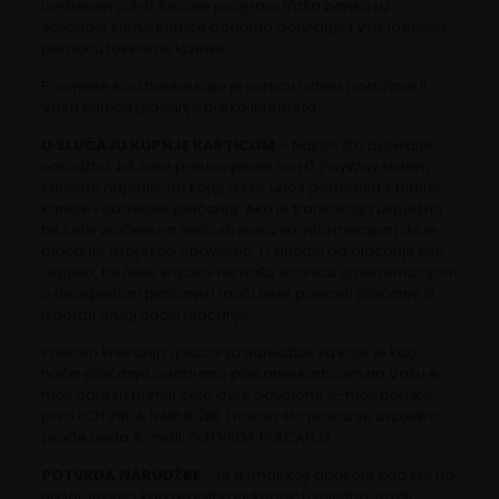
uvrštenim u 3-D Secure program Vaša banka uz
valjanost same kartice dodatno potvrđuje i Vaš identitet
pomoću tokena ili lozinke.
Provjerite kod banke koja je karticu izdala podržava li
Vaša kartica plaćanje preko Interneta.
U SLUČAJU KUPNJE KARTICOM
– Nakon što potvrdite
narudžbu, bit ćete preusmjereni na HT PayWay sistem
kartične naplate, na kojoj vršite unos podataka s platne
kartice i obavljate plaćanje. Ako je transakcija uspješna
bit ćete vraćeni na našu stranicu sa informacijom da je
plaćanje uspješno obavljeno. U slučaju da plaćanje nije
uspjelo, bit ćete vraćeni na našu stranicu sa informacijom
o neuspjelom plaćanju i moći ćete ponoviti plaćanje ili
izabrati drugi način plaćanja.
Prilikom kreiranja i plaćanja narudžbe za koje je kao
način plaćanja odabrano plaćanje karticom na Vašu e-
mail adresu primiti ćete dvije odvojene e-mail poruke –
prvo POTVRDA NARUDŽBE i nakon što plaćanje uspješno
prođe onda e-mail POTVRDA PLAĆANJA.
POTVRDA NARUDŽBE
– je e-mail koji dobijete kad ste na
našoj stranici kao registrirani kupac uspješno stavili