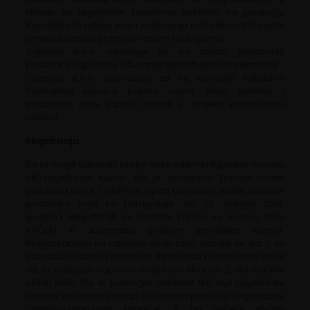
skladu sa legitimnim zakonima važećim na području
Republike Hrvatske kao i poštivanju svih zakonskih normi
u međunarodnoj trgovini robom i uslugama.
Capsula d.o.o. obvezuje se na zaštitu privatnosti
podataka kupaca te očuvanja tajnosti njihova identiteta.
Capsula d.o.o. obavezuje se na isporuku sukladno
traženjima kupaca prema ovom shop sistemu i
podacima koje kupac navodi u svojem korisničkom
računu.
Registracija
Da bi mogli kupovati preko naše internet trgovine morate
biti registrirani kupac što je obavezno prema novim
pravilima GDPR ( GDPR je Opća uredba o zaštiti osobnih
podataka koja se primjenjuje od 25. svibnja 2018.
godine). Registrirati se možete klikom na ikonicu MOJ
RAČUN ili automatski prilikom završetka kupnje.
Registriranjem na capsula-shop.com slažete se da: 1. su
vaš račun i lozinka osobni te da ih neće koristiti nitko drugi
da bi pristupio capsula-shop.com stranici; 2. da nećete
učiniti ništa što bi pomoglo nekome tko nije registrirani
korisnik da dobije pristup bilo kojem području registracije
capsula-shop.com stranice; 3. da nećete stvoriti