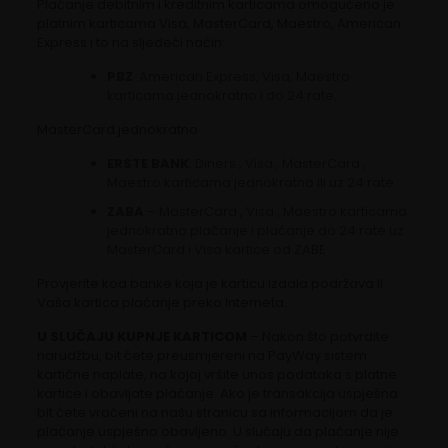
Plaćanje debitnim i kreditnim karticama omogućeno je
platnim karticama Visa, MasterCard, Maestro, American
Express i to na sljedeći način:
PBZ
:American Express, Visa, Maestro
karticama jednokratno i do 24 rate,
MasterCard jednokratno
ERSTE BANK
: Diners , Visa , MasterCard ,
Maestro karticama jednokratno ili uz 24 rate
ZABA
– MasterCard , Visa , Maestro karticama
jednokratno plačanje i plaćanje do 24 rate uz
MasterCard i Visa kartice od ZABE
Provjerite kod banke koja je karticu izdala podržava li
Vaša kartica plaćanje preko Interneta.
U SLUČAJU KUPNJE KARTICOM
– Nakon što potvrdite
narudžbu, bit ćete preusmjereni na PayWay sistem
kartične naplate, na kojoj vršite unos podataka s platne
kartice i obavljate plaćanje. Ako je transakcija uspješna
bit ćete vraćeni na našu stranicu sa informacijom da je
plaćanje uspješno obavljeno. U slučaju da plaćanje nije