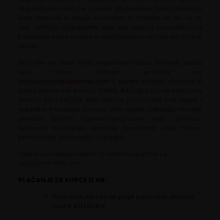
registracijske račune u svrhu zlouporabe funkcionalnosti
web stranice ili drugih korisnika; 4. Slažete se da će te
nas odmah obavijestite ako ste svjesni neovlaštenog
korištenja svoje lozinke ili identifikatora računa od strane
drugih.
Ako više ne želite imati registrirani račun, možete ukinuti
svoj račun slanjem e-pošte na
capsula.croatia@gmail.com
ili putem kontakt obrasca ili
samo klikom na ikonicu IZBRIŠI RAČUN koja se nalazi na
stranici MOJ RAČUN. Ako više ne prihvaćate ove uvjete i
odredbe ili buduće izmjene ovih uvjeta i odredbi, morate
prestati koristiti capsula-shop.com web stranicu.
Nastavak korištenja stranice označava vaše stalno
prihvaćanje ovih uvjeta i odredbi.
Cijene su maloprodajne i izražene u eurima sa
uključenim PDV-om.
PLAĆANJE ZA KUPCE IZ HR:
Plaćanje na račun prije isporuke: Valuta
mora biti EURO