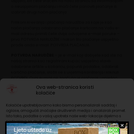
uspjelo, bit ćete vraćeni na našu stranicu sa informacijom
o neuspjelom plaćanju i moći ćete ponoviti plaćanje ili
izabrati drugi način plaćanja.
Prilikom kreiranja i plaćanja narudžbe za koje je kao
način plaćanja odabrano plaćanje karticom na Vašu e-
mail adresu primiti ćete dvije odvojene e-mail poruke –
prvo POTVRDA NARUDŽBE i nakon što plaćanje uspješno
prođe onda e-mail POTVRDA PLAĆANJA.
POTVRDA NARUDŽBE
– je e-mail koji dobijete kad ste na
našoj stranici kao registrirani kupac uspješno stavili
odabrane artikle u košaricu, popunili podatke, odabrali
kartično plaćanje, složili se s uvjetima korištenja i kliknuli
POTVRDI. Ovaj e-mail ne znači da je plaćanje uspješno
Ova web-stranica koristi
POTVRDA PLAĆANJA
– je e-mail koji dobijete nakon što
kolačiće
na stranici preko PayWay unesete svoje podatke s
kartice i završite plaćanje. Ovaj e-mail je potvrda
uspješnog plaćanja.
Kolačiće upotrebljavamo kako bismo personalizirali sadržaj i
oglase, omogućili značajke društvenih medija i analizirali promet.
Ako Vam ne stigne e-mail o potvrdi plaćanja molimo Vas
Isto tako, podatke o vašoj upotrebi naše web-lokacije dijelimo s
da provjerite da li Vam je prošlo kartično plaćanje
partnerima za društvene mreže, oglašavanje i analizu, a oni ih
mogu kombinirati s drugim podacima koje ste im pružili ili koje su
PLAĆANJE NA NAŠIM WEB STRANICAMA JE SIGURNO!
prikupili dok ste upotrebljavali njihove usluge. Nastavkom