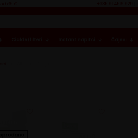
nad 65 €
+385 91 4516 929
|
Cialde/filteri
Instant napitci
Čajevi
ani
Ciljana rješenja
sprodano