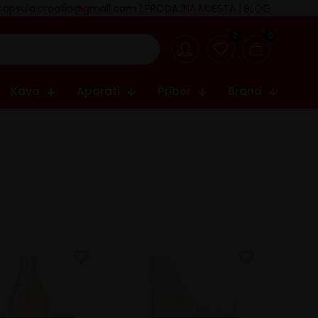
capsula.croatia@gmail.com
|
PRODAJNA MJESTA
|
BLOG
0
0
Kava
Aparati
Pribor
Brand