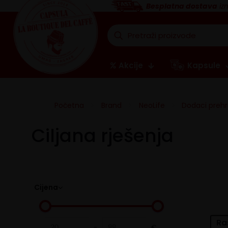
Besplatna dostava
iz
Akcije
Kapsule
Početna
Brand
NeoLife
Dodaci prehr
Ciljana rješenja
Cijena
Ra
-
€