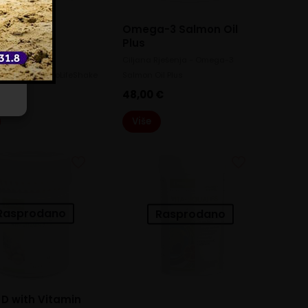
Omega-3 Salmon Oil
Plus
eShake
Ciljana Rješenja - Omega-3
i Proizvodi - NeoLifeShake
Salmon Oil Plus
€
48,00
€
Više
Rasprodano
Rasprodano
D with Vitamin