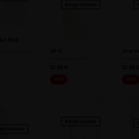
Rasprodano
lus Plus
All-C
Aloe V
enja - Acidophilus
Ciljana Rješenja - All-C
Ciljana R
27,00
€
27,00
Više
Više
Rasprodano
sprodano