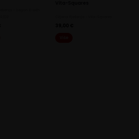
Vita-Squares
ješenja - Vegan D with
D2/D3
Ciljana Rješenja - Vita-Squares
€
39,00
€
Više