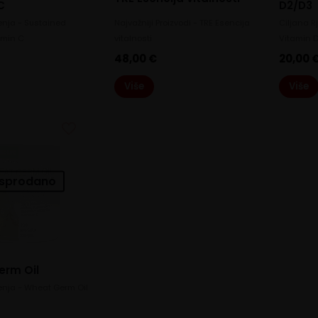
C
D2/D3
enja - Sustained
Najvažniji Proizvodi - TRE Esencija
Ciljana R
amin C
vitalnosti
Vitamin 
48,00
€
20,00
Više
Više
sprodano
erm Oil
enja - Wheat Germ Oil