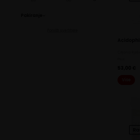
Pakiranje
27
(1)
Poništi sve filtere
Acidophi
Ciljana Rješ
Plus
53,00
€
Više
Ra