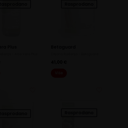
Rasprodano
Rasprodano
era Plus
Betaguard
ješenja - Aloe Vera Plus
Ciljana Rješenja - Betaguard
€
41,00
€
Više
Rasprodano
Rasprodano