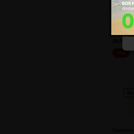
kor
Up
Garlic A
Ciljana Rješ
Complex
25,00
€
Više
Ra
Sustaine