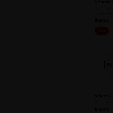
Vitamin 
Ciljana Rješ
Release Vit
51,00
€
Više
Ra
Wheat G
Ciljana Rješ
51,00
€