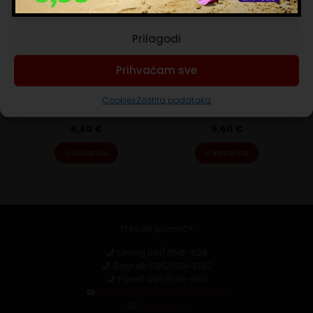
Prihvaćam nužne
Prilagodi
GRAN CAFFE GARIBALDI
GRAN CAFFE GARIBALDI
Prihvaćam sve
Dolce Gusto Dolce Aroma
Dolce Gusto Oro
GRAN CAFFE GARIBALDI Dolce Gusto
GRAN CAFFE GARIBALDI Dolce Gusto
Cookies
Zaštita podataka
Dolce Aroma 16 kapsula
Oro 16 kapsula
5,60
€
5,60
€
U košaricu
U košaricu
Trebaš pomoć?
Umag
091/4516-929
Zagreb
095/539-6162
Poreč
095/539-6161
capsula.croatia@gmail.com
Whatsapp