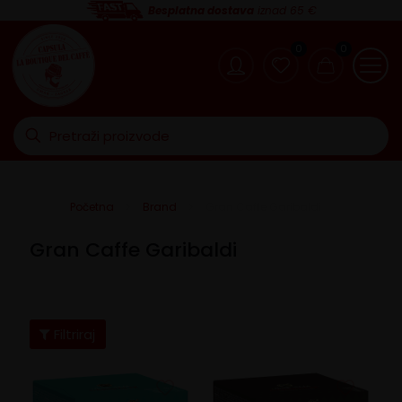
Besplatna dostava
iznad 65 €
0
0
Početna
Brand
Gran Caffe Garibaldi
Gran Caffe Garibaldi
Filtriraj
Cijena