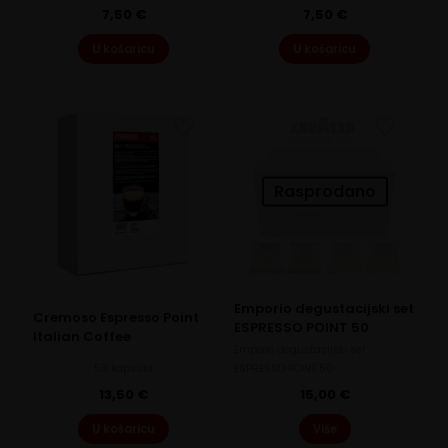
7,50
€
7,50
€
U košaricu
U košaricu
Rasprodano
Emporio degustacijski set
Cremoso Espresso Point
ESPRESSO POINT 50
Italian Coffee
Emporio degustacijski set
50 kapsula
ESPRESSO POINT 50
13,50
€
15,00
€
U košaricu
Više