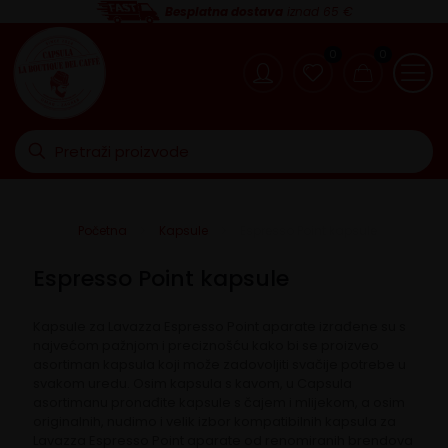
Besplatna dostava
iznad 65 €
0
0
Početna
Kapsule
Espresso Point kapsule
Espresso Point kapsule
Kapsule za Lavazza Espresso Point aparate izrađene su s
najvećom pažnjom i preciznošću kako bi se proizveo
asortiman kapsula koji može zadovoljiti svačije potrebe u
svakom uredu. Osim kapsula s kavom, u Capsula
asortimanu pronađite kapsule s čajem i mlijekom, a osim
originalnih, nudimo i velik izbor kompatibilnih kapsula za
Lavazza Espresso Point aparate od renomiranih brendova