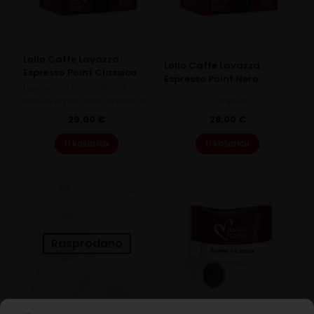
Lollo Caffe Lavazza
Lollo Caffe Lavazza
Espresso Point Classico
Espresso Point Nero
Espresso Point Lollo Caffe 100
kapsula espreso kave dobivene od…
100 kapsula
29,00
€
28,00
€
U košaricu
U košaricu
Rasprodano