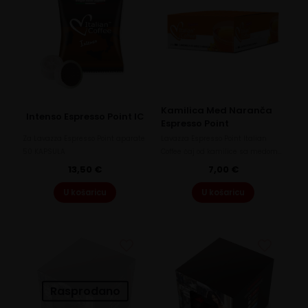
Kamilica Med Naranča
Intenso Espresso Point IC
Espresso Point
Za Lavazza Espresso Point aparate
Lavazza Espresso Point Italian
50 KAPSULA
Coffee čaj od kamilice sa medom…
13,50
€
7,00
€
U košaricu
U košaricu
Rasprodano