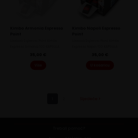
Kimbo Armonia Espresso
Kimbo Napoli Espresso
Point
Point
Lavazza Espresso Point Kimbo
Lavazza Espresso Point Kimbo
Espresso Armonia 100 KAPSULA
Espresso Napoli 100 KAPSULA
35,00
€
35,00
€
Više
U košaricu
1
2
Sljedeće
Trebaš pomoć?