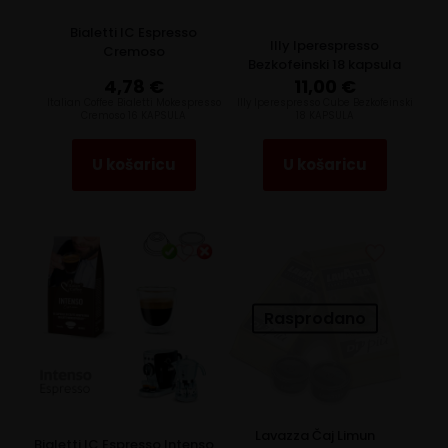
Bialetti IC Espresso
Illy Iperespresso
Cremoso
Bezkofeinski 18 kapsula
4,78
€
11,00
€
Italian Coffee Bialetti Mokespresso
Illy Iperespresso Cube Bezkofeinski
Cremoso 16 KAPSULA
18 KAPSULA
U košaricu
U košaricu
Rasprodano
Lavazza Čaj Limun
Bialetti IC Espresso Intenso