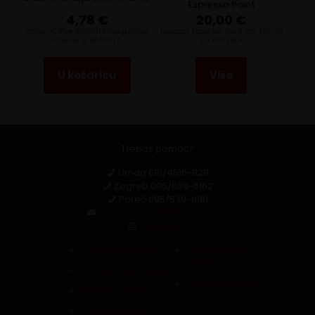
Espresso Point
4,78
€
20,00
€
Italian Coffee Bialetti Mokespresso
Lavazza Espresso Point Čaj Limun
Intenso 16 KAPSULA
50 KAPSULA
U košaricu
Više
Trebaš pomoć?
Umag
091/4516-929
Zagreb
095/539-6162
Poreč
095/539-6161
capsula.croatia@gmail.com
Whatsapp
Zaštita podataka
Povrat robe i
reklamacija
Pravila i uvjeti kupnje
Raskid ugovora
Politika kolačića
Pristupačnost