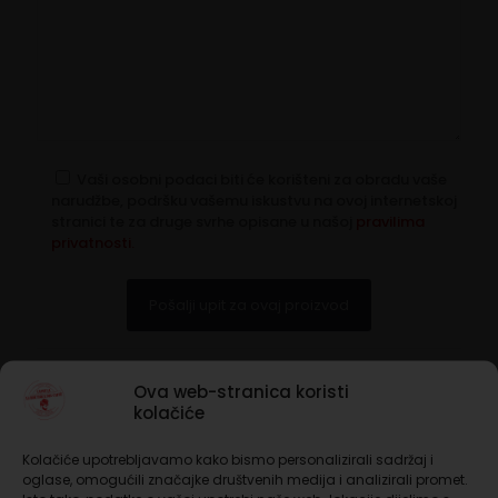
Vaši osobni podaci biti će korišteni za obradu vaše
narudžbe, podršku vašemu iskustvu na ovoj internetskoj
stranici te za druge svrhe opisane u našoj
pravilima
privatnosti.
Nema na zalihi
Ova web-stranica koristi
kolačiće
Besplatna dostava iznad 65 €
Kolačiće upotrebljavamo kako bismo personalizirali sadržaj i
Rok isporuke 1 do 3 dana
oglase, omogućili značajke društvenih medija i analizirali promet.