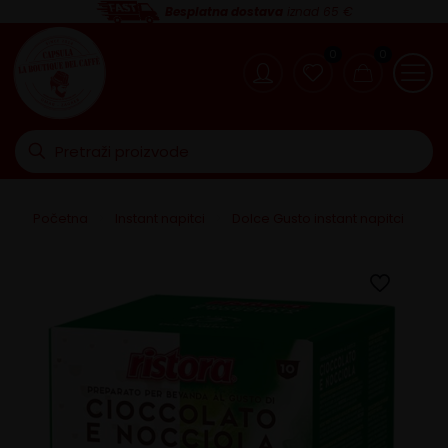
Besplatna dostava
iznad 65 €
0
0
Početna
>
Instant napitci
>
Dolce Gusto instant napitci