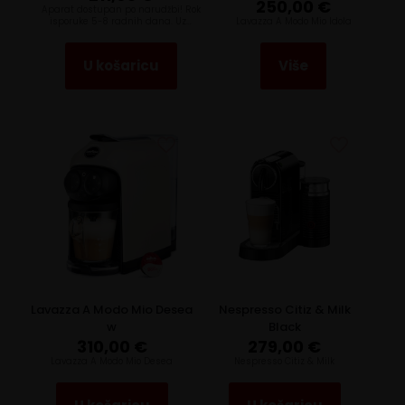
250,00
€
Aparat dostupan po narudžbi! Rok
isporuke 5-8 radnih dana. Uz…
Lavazza A Modo Mio Idola
U košaricu
Više
Lavazza A Modo Mio Desea
Nespresso Citiz & Milk
w
Black
310,00
€
279,00
€
Lavazza A Modo Mio Desea
Nespresso Citiz & Milk