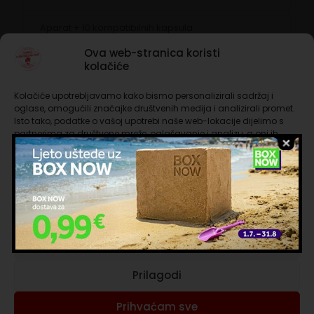
Aparat + 10 kompatibilnih kapsula
Nespresso Essenza mini XN1101 white
Ova web-stranica koristi
kolačiće
Usredotočujući svoje znanje o kavi i stručnost na
potpuno novi dizajn, Nespresso je predstavio svoj
Kolačiće upotrebljavamo kako bismo personalizirali sadržaj i
najkompaktniji aparat – bez ikakvog kompromisa
oglase, omogućili značajke društvenih medija i analizirali promet.
s okusom. Novi aparat Essenza Mini kombinira
Isto tako, podatke o vašoj upotrebi naše web-lokacije dijelimo s
jednostavnost uporabe, minimalističku ljepotu i
partnerima za društvene mreže, oglašavanje i analizu, a oni ih
neusporedivu kvalitetu kako bi svaki put dobili
mogu kombinirati s drugim podacima koje ste im pružili ili koje su
savršenu šalicu kave. To je mali aparat koji otvara
prikupili dok ste upotrebljavali njihove usluge. Nastavkom
cijeli svijet Nespresso kave.
korištenja naših internetskih stranica vi prihvaćate našu upotrebu
kolačića.
Upravljanje uslugama
SPECIFIKACIJA
Težina: 2.3 kg
Prihvaćam nužne
Spremnik za vodu koji se može skinuti: 0.6 Lt
Kapacitet posude za iskorištene kapsule: 6
Dimenzije (ŠxDxV): 11×20.5×20
Prilagodi
Tlak: 19 Bara
Automatsko isključivanje nakon 9 minuta, može se
Prihvaćam sve
programirati