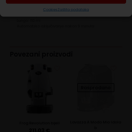
Kompaktna veličina
Brzo zagrijavanje
Cookies
Zaštita podataka
Tvorničke postavke za vrste kava: Espresso: 40 ml
Lungo: 110 ml
Automatsko isključivanje nakon 9 minuta
Povezani proizvodi
Rasprodano
Lavazza A Modo Mio Idola
Frog Revolution bijeli
b
211,03
€