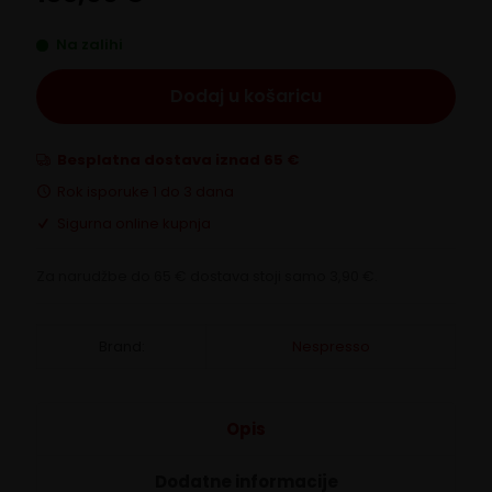
Na zalihi
Dodaj u košaricu
Besplatna dostava iznad 65 €
Rok isporuke 1 do 3 dana
Sigurna online kupnja
Za narudžbe do 65 € dostava stoji samo 3,90 €.
Brand:
Nespresso
Opis
Dodatne informacije