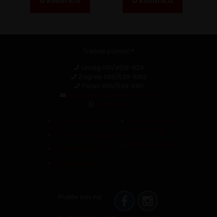
U košaricu
U košaricu
Trebaš pomoć?
Umag
091/4516-929
Zagreb
095/539-6162
Poreč
095/539-6161
capsula.croatia@gmail.com
Whatsapp
Zaštita podataka
Povrat robe i
reklamacija
Pravila i uvjeti kupnje
Raskid ugovora
Politika kolačića
Pristupačnost
Pratite nas na