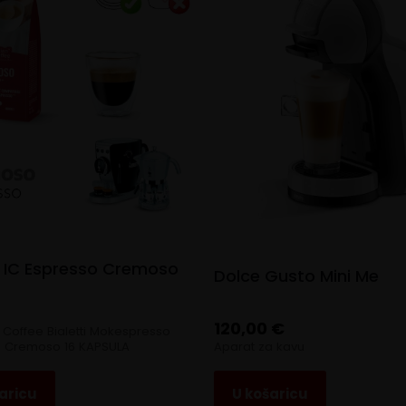
ti IC Espresso Cremoso
Dolce Gusto Mini Me
120,00
€
n Coffee Bialetti Mokespresso
Cremoso 16 KAPSULA
Aparat za kavu
aricu
U košaricu