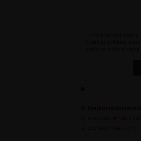
Vaši osobni podaci 
podršku vašemu iskustv
svrhe opisane u našoj
Nema na zalihi
Besplatna dostava i
Rok isporuke 1 do 3 da
Sigurna online kupnja