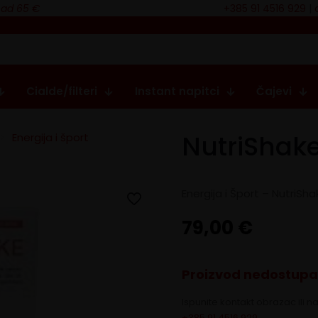
nad 65 €
+385 91 4516 929
|
Cialde/filteri
Instant napitci
Čajevi
NutriShak
>
Energija i šport
Energija i Šport – NutriSha
79,00
€
Proizvod nedostupan.
Ispunite kontakt obrazac ili n
+385 91 4516 929