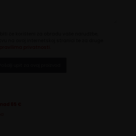
biti će korišteni za obradu vaše narudžbe,
u na ovoj internetskoj stranici te za druge
pravilima privatnosti.
znad 65 €
na