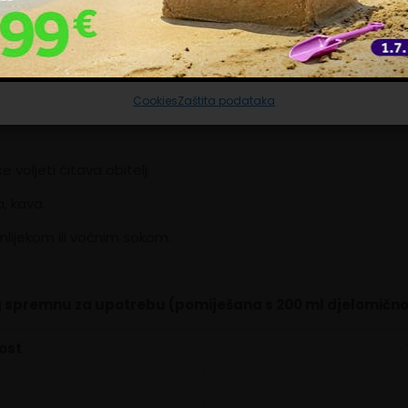
s 22 aminokiseline uključene u ljudsku prehranu.
ravljanje uslugama
Prihvaćam nužne
Prilagodi
Prihvaćam sve
čenu dnevnu dozu bjelančevina.
Cookies
Zaštita podataka
voljeti čitava obitelj.
, kava.
mlijekom ili voćnim sokom.
 g spremnu za upotrebu (pomiješana s 200 ml djelomičn
ost