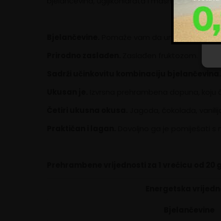
bjelančevina, ugljikohidrata i masnoća, zajedno 
Up
Bjelančevine.
Pomaže vam da unesete preporu
Prirodno zaslađen.
Zaslađen fruktozom.
Sadrži učinkovitu kombinaciju bjelančevina.
Ukusan je.
Izvrsna prehrambena dopuna, koju će 
Četiri ukusna okusa.
Jagoda, čokolada, vanilija
Praktičan i lagan.
Dovoljno ga je pomiješati s 
Prehrambene vrijednosti za 1 vrećicu od 20
Energetska vrijedn
Bjelančevine