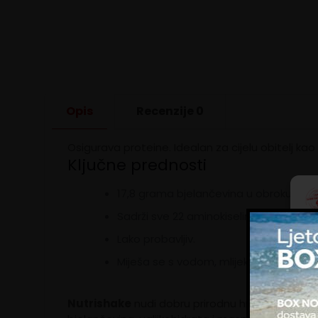
Opis
Recenzije
0
Osigurava proteine. Idealan za cijelu obitelj kao
Ključne prednosti
17,8 grama bjelančevina u obroku koji j
Sadrži sve 22 aminokiseline koje su ukl
Lako probavljiv.
Kol
zna
Miješa se s vodom, mlijekom, sokom ili
upo
ogl
im 
Nutrishake
nudi dobru prirodnu hranu u svakom 
kor