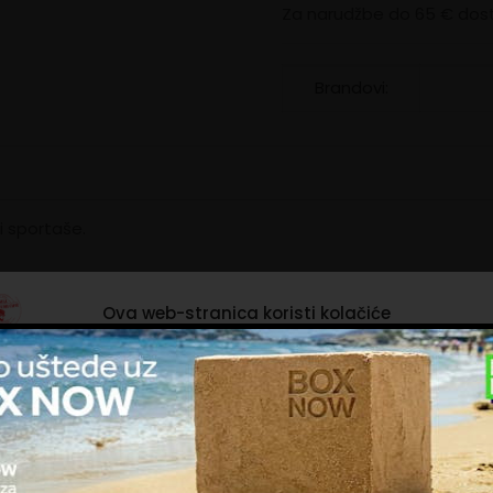
Za narudžbe do 65 € dost
Brandovi:
 i sportaše.
e pripremljen s mlijekom.
Ova web-stranica koristi kolačiće
jučene u ljudsku prehranu.
ačiće upotrebljavamo kako bismo personalizirali sadržaj i oglase, omoguć
čajke društvenih medija i analizirali promet. Isto tako, podatke o vašoj
 se dodaje voće za ukusan i zdrav shake.
trebi naše web-lokacije dijelimo s partnerima za društvene mreže,
ašavanje i analizu, a oni ih mogu kombinirati s drugim podacima koje st
OPIS
pružili ili koje su prikupili dok ste upotrebljavali njihove usluge. Nastavkom
obroku. Formuliran da bi pridonio optimalnoj staničnoj prehr
ištenja naših internetskih stranica vi prihvaćate našu upotrebu kolačića.