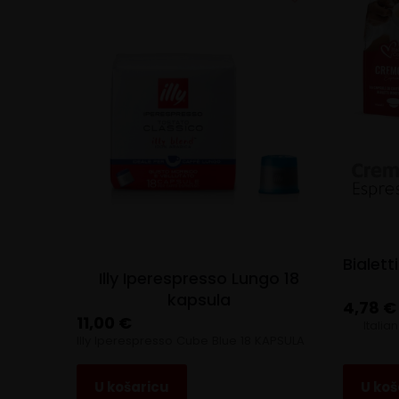
Bialet
Illy Iperespresso Lungo 18
kapsula
4,78
€
11,00
€
Italia
Illy Iperespresso Cube Blue 18 KAPSULA
U košaricu
U koš