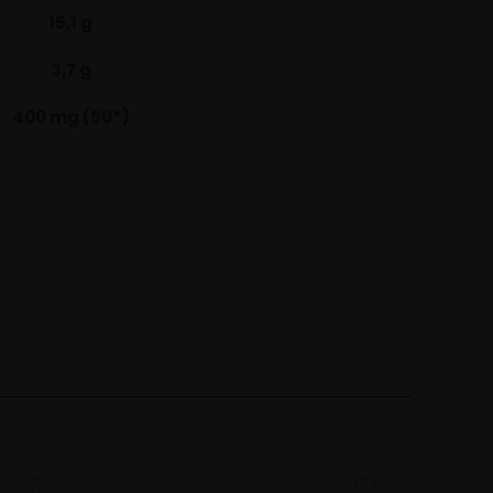
15,1 g
3,7 g
400 mg (50*)