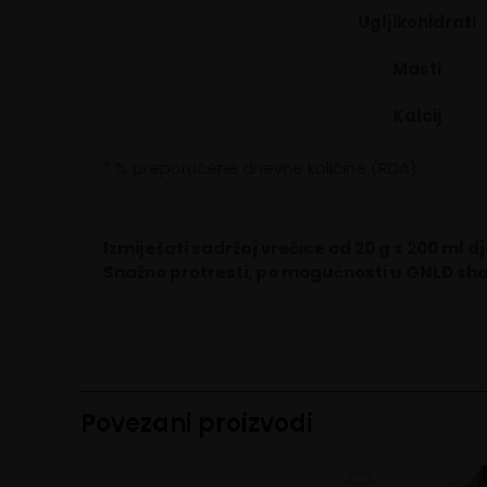
Ugljikohidrati
Masti
Kalcij
* % preporučene dnevne količine (RDA)
Izmiješati sadržaj vrećice od 20 g s 200 ml 
Snažno protresti, po mogućnosti u GNLD sh
Povezani proizvodi