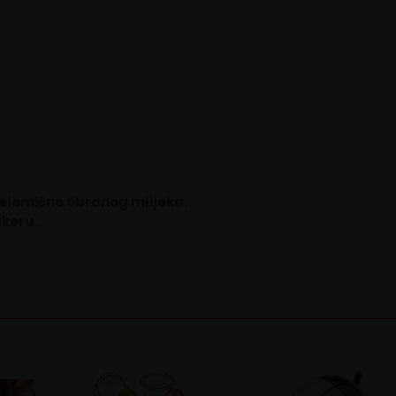
djelomično obranog mlijeka.
akeru.