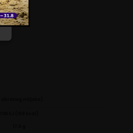
o obranog mlijeka)
706 kJ (168 kcal)
17,5 g