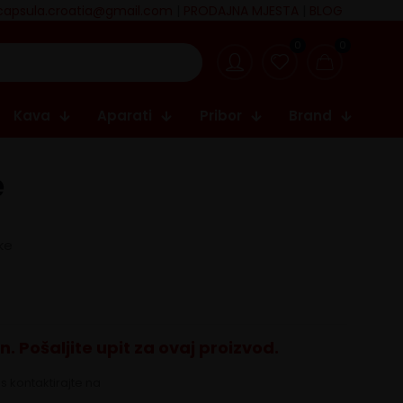
capsula.croatia@gmail.com
|
PRODAJNA MJESTA
|
BLOG
0
0
Kava
Aparati
Pribor
Brand
e
ke
 Pošaljite upit za ovaj proizvod.
as kontaktirajte na