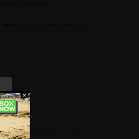
ava stoji samo 3,90 €.
NeoLife
,
Dodaci prehrani
,
Energija i šport
ili
e
ani, Nutrishake pruža pravilan odnos