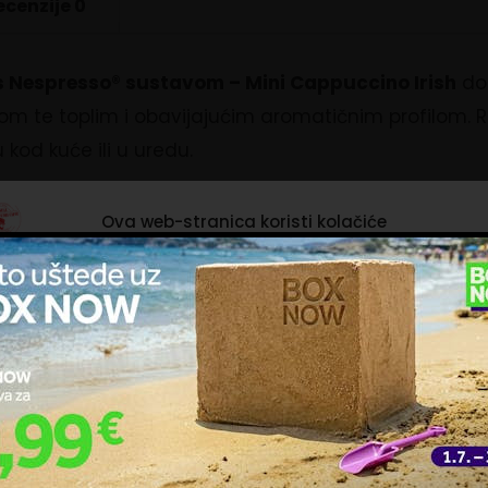
ecenzije
0
 s Nespresso® sustavom – Mini Cappuccino Irish
don
irom te toplim i obavijajućim aromatičnim profilom.
od kuće ili u uredu.
drogenirana kokosova mast, LAKTOZA, obrano MLIJEKO u prahu,
Ova web-stranica koristi kolačiće
 zgrudnjavanja: E551, stabilizator: E340ii, zgušnjivač: E412, so
ačiće upotrebljavamo kako bismo personalizirali sadržaj i oglase, omoguć
čajke društvenih medija i analizirali promet. Isto tako, podatke o vašoj
trebi naše web-lokacije dijelimo s partnerima za društvene mreže,
ašavanje i analizu, a oni ih mogu kombinirati s drugim podacima koje st
NAPITAK s notama irskog krem likera
pružili ili koje su prikupili dok ste upotrebljavali njihove usluge. Nastavkom
ištenja naših internetskih stranica vi prihvaćate našu upotrebu kolačića.
e i prepoznatljivog, kremastog okusa irskog viskija i vrhnja.
ravljanje uslugama
gurmanski ritual. Idealna je za sve ljubitelje desertnih nota 
Prihvaćam nužne
Prilagodi
Prihvaćam sve