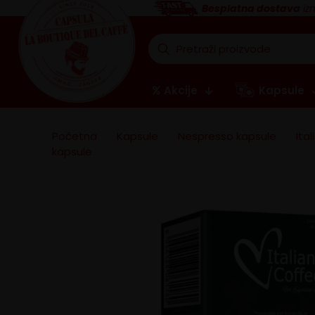
Besplatna dostava
iz
Akcije
Kapsule
Početna
>
Kapsule
>
Nespresso kapsule
>
Ita
kapsule