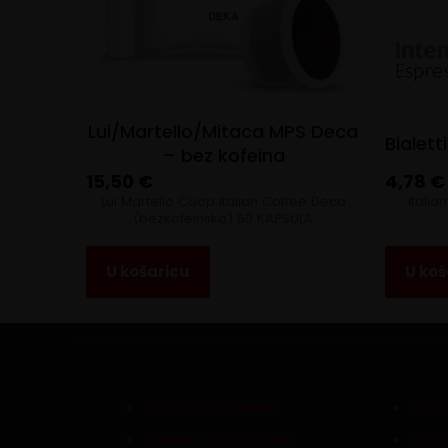
Lui/Martello/Mitaca MPS Deca
Bialett
– bez kofeina
15,50
€
4,78
€
Lui Martello Coop Italian Coffee Deca
Italia
(bezkofeinska) 50 KAPSULA
U košaricu
U koš
Zaštita podataka
Pris
Pravila i uvjeti kupnje
Povra