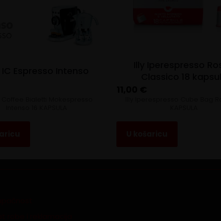
Illy Iperespresso R
i IC Espresso Intenso
Classico 18 kapsu
11,00
€
n Coffee Bialetti Mokespresso
Illy Iperespresso Cube Bag R
Intenso 16 KAPSULA
KAPSULA
aricu
U košaricu
tupačnost
t robe i reklamacija