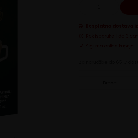
Nespresso
Italian
Coffee
Irish
Besplatna dostava i
Coffee
količina
Rok isporuke 1 do 3 da
Sigurna online kupnja
Za narudžbe do 65 € dost
Brand: