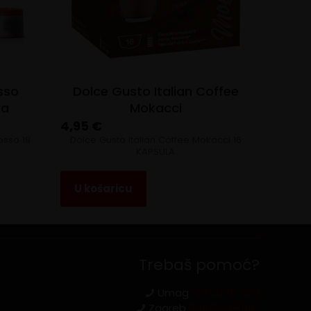
osso
Dolce Gusto Italian Coffee
la
Mokacci
4,95
€
osso 18
Dolce Gusto Italian Coffee Mokacci 16
KAPSULA
U košaricu
Trebaš pomoć?
Umag
091/4516-929
Zagreb
095/539-6162