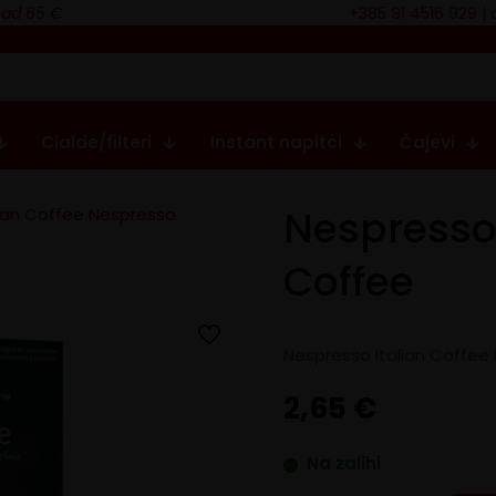
nad 65 €
+385 91 4516 929
|
Cialde/filteri
Instant napitci
Čajevi
Nespresso 
lian Coffee Nespresso
Coffee
Nespresso Italian Coffee 
2,65
€
Na zalihi