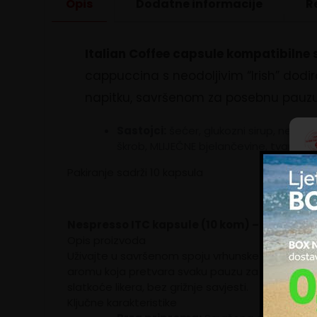
Opis
Dodatne informacije
R
Italian Coffee capsule kompatibilne
cappuccina s neodoljivim “Irish” dod
napitku, savršenom za posebnu pauzu k
Sastojci:
šećer, glukozni sirup, nehi
škrob, MLIJEČNE bjelančevine, tvar protiv
Pakiranje sadrži 10 kapsula
Kol
zna
upo
ogl
Nespresso ITC kapsule (10 kom) – InSTANT 
im 
Opis proizvoda
kor
Uživajte u savršenom spoju vrhunske instant kav
Up
aromu koja pretvara svaku pauzu za kavu u pravi 
slatkoće likera, bez grižnje savjesti.
Ključne karakteristike