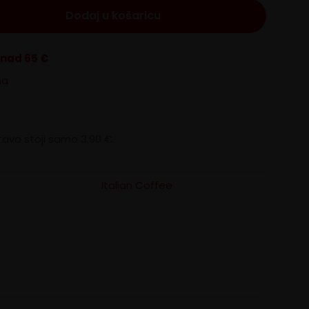
Dodaj u košaricu
znad 65 €
na
ava stoji samo 3,90 €.
Italian Coffee