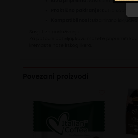
Brza priprema:
Savršena espresso ili 
Praktično pakiranje:
Kutija sadrži 10 
Kompatibilnost:
Dizajnirano isključiv
Savjet za posluživanje
Za potpuni doživljaj, kavu možete pripremiti ka
kremaste note irskog likera.
Povezani proizvodi