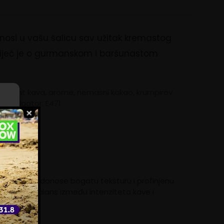
osi u vašu šalicu sav užitak kremastog
 Riječ je o gurmanskom i baršunastom
 instant kava, arome, nemasni kakao, krumpirov
l, emulgator: E471.
ili
e
 Ove kapsule donose bogatu teksturu i profinjenu
koji traže balans između intenziteta kave i