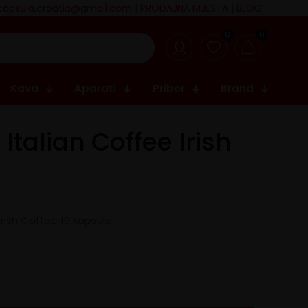
capsula.croatia@gmail.com
|
PRODAJNA MJESTA
|
BLOG
0
0
Kava
Aparati
Pribor
Brand
Italian Coffee Irish
Irish Coffee 10 kapsula