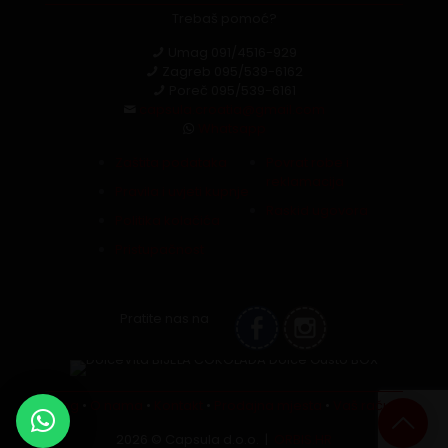
Trebaš pomoć?
Umag
091/4516-929
Zagreb
095/539-6162
Poreč
095/539-6161
capsula.croatia@gmail.com
Whatsapp
Zaštita podataka
Povrat robe i
reklamacija
Pravila i uvjeti kupnje
Raskid ugovora
Politika kolačića
Pristupačnost
Pratite nas na
Blog
•
O nama
•
Kontakt
•
Prodajna mjesta
•
Vaš račun
2026 © Capsula d.o.o. |
ORBIS.HR