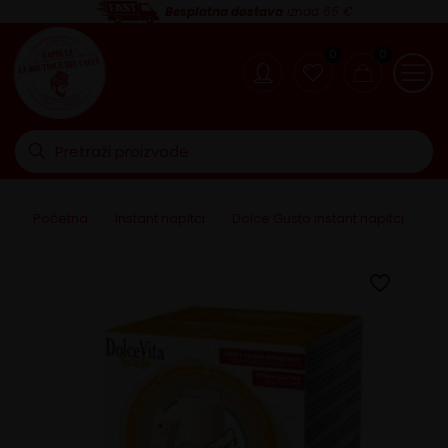
Besplatna dostava
iznad 65 €
0
0
Početna
>
Instant napitci
>
Dolce Gusto instant napitci