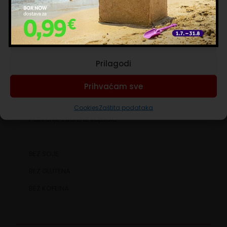
Masti: 9,9g; od kojih zasićene: 7,5g;
Upravljanje uslugama
Ugljikohidrati: 74,7g; od kojih šećeri: 66,9g;
Bjelančevine: 18,6g; Sol: 0,8g.
Prihvaćam nužne
Doziranje
Prilagodi
110 ml
Sustav
Dolce Gusto
Prihvaćam sve
Cookies
Zaštita podataka
Pakiranje sadrži 12 kapsula
BEZ SOJE
BEZ GLUTENA
BEZ KOFEINA