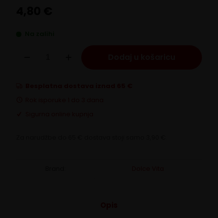
4,80
€
Na zalihi
DolceVita
Dodaj u košaricu
BIJELA
ČOKOLADA
Dolce
Gusto
Besplatna dostava iznad 65 €
BOX
Rok isporuke 1 do 3 dana
količina
Sigurna online kupnja
Za narudžbe do 65 € dostava stoji samo 3,90 €.
Brand:
Dolce Vita
Opis