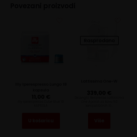
Povezani proizvodi
Rasprodano
Lattissima One-W
Illy Iperespresso Lungo 18
kapsula
339,00
€
11,00
€
DeLonghi Nespresso Lattissima
Illy Iperespresso Cube Blue 18
One Aparat za kavu 50
KAPSULA
kompatibilnih ili…
U košaricu
Više