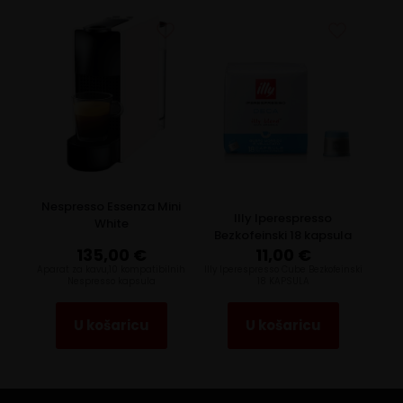
Nespresso Essenza Mini
Illy Iperespresso
White
Bezkofeinski 18 kapsula
135,00
€
11,00
€
Aparat za kavu,10 kompatibilnih
Illy Iperespresso Cube Bezkofeinski
Nespresso kapsula
18 KAPSULA
U košaricu
U košaricu