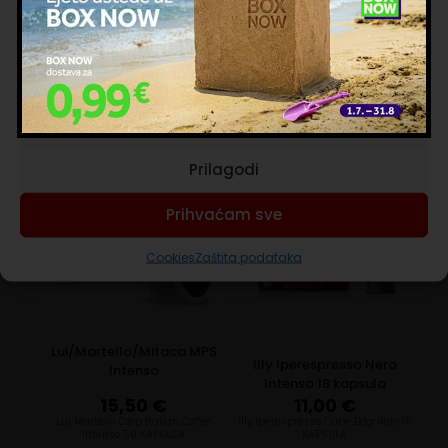
prikupili dok ste upotrebljavali njihove usluge. Nastavkom
okusa, predstavlja tradiciju napuljskog espressa.
korištenja naših internetskih stranica vi prihvaćate našu upotrebu
kolačića.
Upravljanje uslugama
Povezani proizvodi
Prihvaćam nužne
Prilagodi
Prihvaćam sve
Cookies
Zaštita podataka
Lui/Martello/Mitaca MPS
Illy Iperespresso Nero
Intenso
Intenso 18 kapsula
15,50
€
11,00
€
Lui Martello Coop Italian Coffee
Illy Iperespresso Cube Bag Nero 18
Intenso 50 KAPSULA
KAPSULA