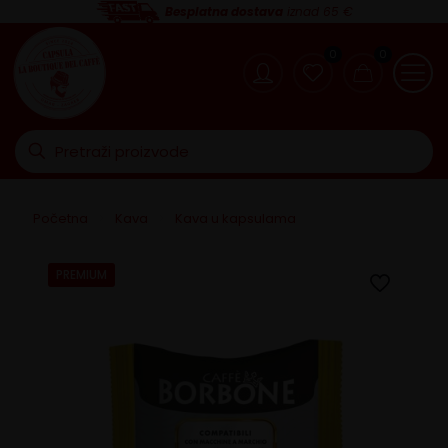
Besplatna dostava
iznad 65 €
0
0
Početna
>
Kava
>
Kava u kapsulama
PREMIUM