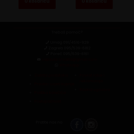
U košaricu
U košaricu
Trebaš pomoć?
Umag
091/4516-929
Zagreb
095/539-6162
Poreč
095/539-6161
capsula.croatia@gmail.com
Whatsapp
Zaštita podataka
Povrat robe i
reklamacija
Pravila i uvjeti kupnje
Raskid ugovora
Politika kolačića
Pristupačnost
Pratite nas na