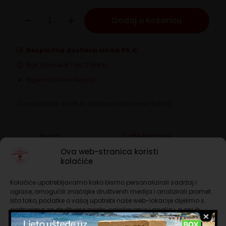
Borbone
Dodaj u košaricu
Espresso
Point
Miscela
Oro
Besplatna dostava iznad 65 €
količina
Rok isporuke 1 do 3 dana
Sigurna online kupnja
Za narudžbe do 65 € dostava stoji samo 3,90 €.
Brand:
Caffe Borbone
Ova web-stranica koristi
kolačiće
Opis
Kolačiće upotrebljavamo kako bismo personalizirali sadržaj i
oglase, omogućili značajke društvenih medija i analizirali promet.
Dodatne informacije
Isto tako, podatke o vašoj upotrebi naše web-lokacije dijelimo s
partnerima za društvene mreže, oglašavanje i analizu, a oni ih
mogu kombinirati s drugim podacima koje ste im pružili ili koje su
Kava za istinske znalce, klasičnog i neponovljivog