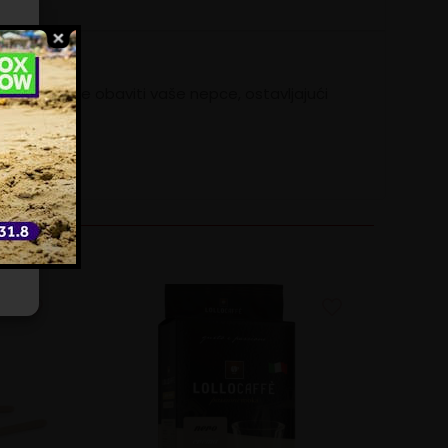
ili
okusa koji će obaviti vaše nepce, ostavljajući
e