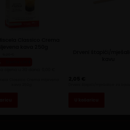
Miscela Classico Crema
ljevena kava 250g
Drveni štapići/mješal
6,20
€
kavu
al
t
%
Štedite
1,30
€
ža cijena u 30 dana:
0,00
€
2,05
€
iscela Classico Crema mljevena
.
kava 250g
Drveni štapići/mješalice za kav
aricu
U košaricu