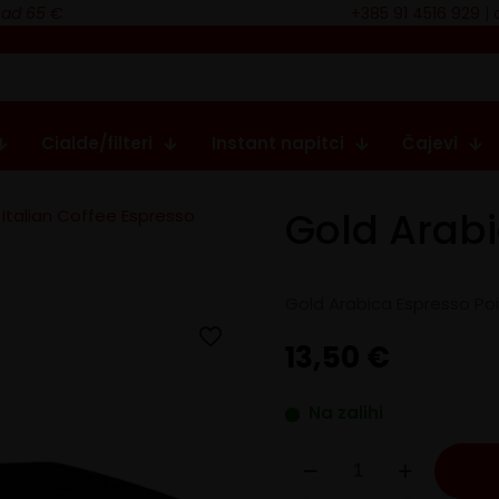
nad 65 €
+385 91 4516 929
|
Cialde/filteri
Instant napitci
Čajevi
Gold Arabi
Italian Coffee Espresso
Gold Arabica Espresso Poi
13,50
€
Na zalihi
Gold
Arabica