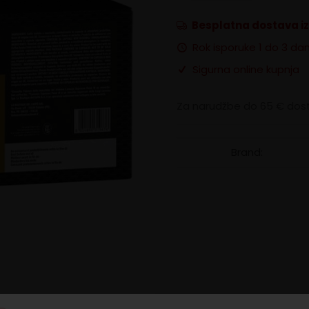
Espresso
Point
Besplatna dostava i
IC
količina
Rok isporuke 1 do 3 da
Sigurna online kupnja
Za narudžbe do 65 € dost
Brand: