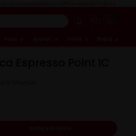
capsula.croatia@gmail.com
|
PRODAJNA MJESTA
|
BLOG
0
0
Kava
Aparati
Pribor
Brand
ca Espresso Point IC
nt IC 50 kapsula
Dodaj u košaricu