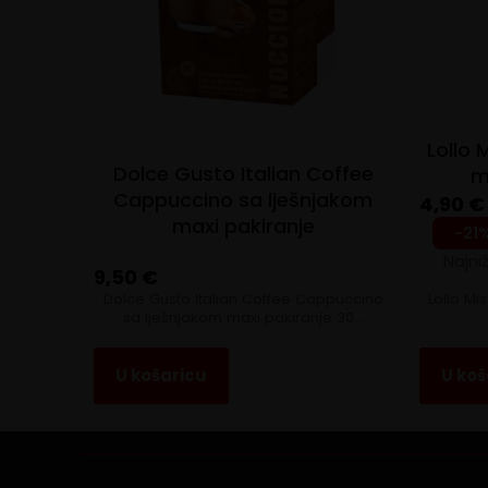
Lollo 
Dolce Gusto Italian Coffee
m
Cappuccino sa lješnjakom
4,90
€
maxi pakiranje
Origin
Curren
-21
price
price
Najni
9,50
€
was:
is:
Dolce Gusto Italian Coffee Cappuccino
Lollo M
6,20 €.
4,90 €
sa lješnjakom maxi pakiranje 30…
U košaricu
U koš