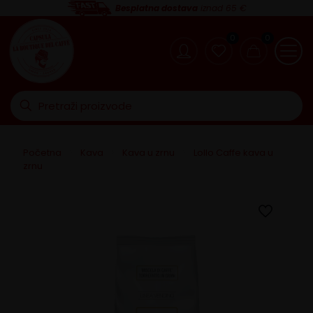
Besplatna dostava
iznad 65 €
0
0
Početna
>
Kava
>
Kava u zrnu
>
Lollo Caffe kava u
zrnu