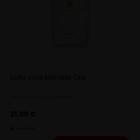
Lollo zrno Miscela Oro
Kava u zrnu 1000g Oro Arabica
21,00
€
Na zalihi
Lollo