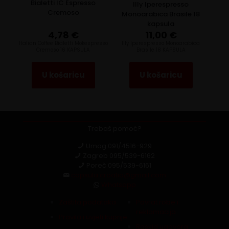
Bialetti IC Espresso
Illy Iperespresso
Cremoso
Monoarabica Brasile 18
kapsula
4,78
€
11,00
€
Italian Coffee Bialetti Mokespresso
Illy Iperespresso Monoarabica
Cremoso 16 KAPSULA
Brasile 18 KAPSULA
U košaricu
U košaricu
Trebaš pomoć?
Umag
091/4516-929
Zagreb
095/539-6162
Poreč
095/539-6161
capsula.croatia@gmail.com
Whatsapp
Zaštita podataka
Povrat robe i
reklamacija
Pravila i uvjeti kupnje
Raskid ugovora