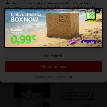
Isto tako, podatke o vašoj upotrebi naše web-lokacije dijelimo s
100 kapsula PassioneBlu Black Blend Lollo caffe
partnerima za društvene mreže, oglašavanje i analizu, a oni ih
kompatibilnih sa Lavazza Blue aparatima za kavu
mogu kombinirati s drugim podacima koje ste im pružili ili koje su
prikupili dok ste upotrebljavali njihove usluge. Nastavkom
Mješavina snažnog okusa i puna energije s pravim
korištenja naših internetskih stranica vi prihvaćate našu upotrebu
dodirom Robuste daje snagu i tijelo espressu.
kolačića.
Esencijalna i jaka kava, koja budi sva osjetila
Upravljanje uslugama
neodoljivom kremom i jačinom retrookusa
Pakiranje sadrži 100 kapsula kompatibilnih sa svim
Prihvaćam nužne
Lavazza Blue aparatima za kavu
Prilagodi
Prihvaćam sve
Povezani proizvodi
Cookies
Zaštita podataka
Rasprodano