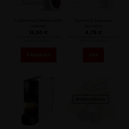
Lui/Martello/Mitaca MPS
Bialetti IC Espresso
Intenso
Ristretto
15,50
€
4,78
€
Lui Martello Coop Italian Coffee
Italian Coffee Bialetti Mokespresso
Intenso 50 KAPSULA
Ristretto 16 KAPSULA
U košaricu
Više
Rasprodano