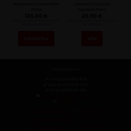
Nespresso Essenza Mini
Lavazza Čaj Limun
White
Espresso Point
135,00
€
20,00
€
Aparat za kavu,10 kompatibilnih
Lavazza Espresso Point Čaj Limun
Nespresso kapsula
50 KAPSULA
U košaricu
Više
Trebaš pomoć?
Umag
091/4516-929
Zagreb
095/539-6162
Poreč
095/539-6161
capsula.croatia@gmail.com
Whatsapp
Zaštita podataka
Povrat robe i
reklamacija
Pravila i uvjeti kupnje
Raskid ugovora
Politika kolačića