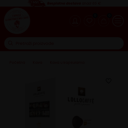
Besplatna dostava
iznad 65 €
0
0
Početna
>
Kava
>
Kava u kapsulama