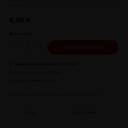
kavu 6…
6,00
€
Na zalihi
Italian
Dodaj u košaricu
Coffee
kapsule
za
čišćenje
Besplatna dostava iznad 65 €
Nespresso
Rok isporuke 1 do 3 dana
aparata
za
Sigurna online kupnja
kavu
6
Za narudžbe do 65 € dostava stoji samo 3,90 €.
kom
količina
Brand:
Italian Coffee