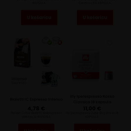
KAPSULA
Cremoso 50 KAPSULA
U košaricu
U košaricu
Illy Iperespresso Rosso
Bialetti IC Espresso Intenso
Classico 18 kapsula
4,78
€
11,00
€
Italian Coffee Bialetti Mokespresso
Illy Iperespresso Cube Bag Rosso 18
Intenso 16 KAPSULA
KAPSULA