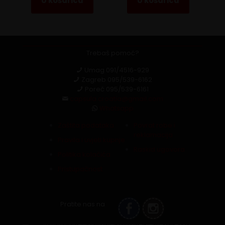
U košaricu
U košaricu
Trebaš pomoć?
Umag
091/4516-929
Zagreb
095/539-6162
Poreč
095/539-6161
capsula.croatia@gmail.com
Whatsapp
Zaštita podataka
Povrat robe i
reklamacija
Pravila i uvjeti kupnje
Raskid ugovora
Politika kolačića
Pristupačnost
Pratite nas na