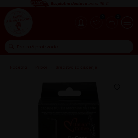
Besplatna dostava
iznad 65 €
0
0
Početna
>
Pribor
>
Sredstva za čišćenje