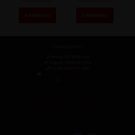
Etiopia 18 KAPSULA
Intenso 50 KAPSULA
U košaricu
U košaricu
Trebaš pomoć?
Umag
091/4516-929
Zagreb
095/539-6162
Poreč
095/539-6161
capsula.croatia@gmail.com
Whatsapp
Zaštita podataka
Povrat robe i
reklamacija
Pravila i uvjeti kupnje
Raskid ugovora
Politika kolačića
Pristupačnost