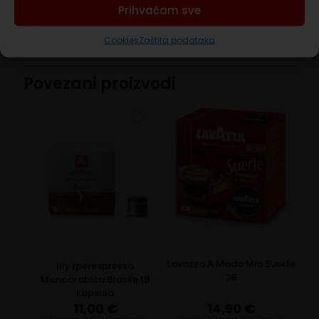
koji jamči proizvodnju ukusnih i aromatičnih zrna
Prihvaćam sve
kave.
Cookies
Zaštita podataka
Povezani proizvodi
Lavazza A Modo Mio Suerte
Illy Iperespresso
36
Monoarabica Brasile 18
kapsula
11,00
€
14,90
€