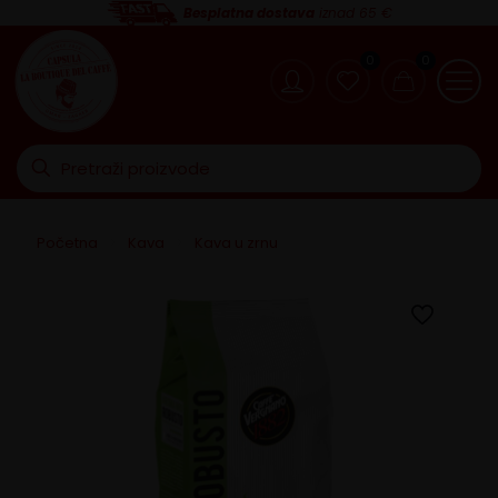
Besplatna dostava
iznad 65 €
0
0
Početna
>
Kava
>
Kava u zrnu