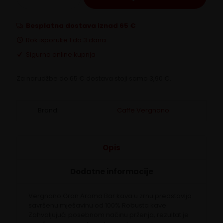
Mio
Robusto
količina
Besplatna dostava iznad 65 €
Rok isporuke 1 do 3 dana
Sigurna online kupnja
Za narudžbe do 65 € dostava stoji samo 3,90 €.
Brand:
Caffe Vergnano
Opis
Dodatne informacije
Vergnano Gran Aroma Bar kava u zrnu predstavlja
savršenu mješavinu od 100% Robusta kave.
Zahvaljujući posebnom načinu prženja, rezultat je