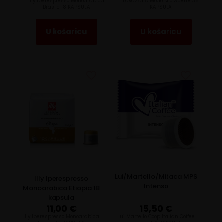
Illy Iperespresso Monoarabica
Lavazza A Modo Mio Suerte 36
Brasile 18 KAPSULA
KAPSULA
U košaricu
U košaricu
Lui/Martello/Mitaca MPS
Illy Iperespresso
Intenso
Monoarabica Etiopia 18
kapsula
11,00
€
15,50
€
llly Iperespresso Monoarabica
Lui Martello Coop Italian Coffee