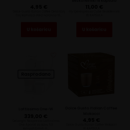
Bezkofeinski 18 kapsula
4,95
€
11,00
€
Dolce Gusto Italian Coffee Delicitaly
Illy Iperespresso Cube Bezkofeinski
Čaj kamilica med naranča 16…
18 KAPSULA
U košaricu
U košaricu
Rasprodano
Dolce Gusto Italian Coffee
Lattissima One-W
Mokacci
339,00
€
4,95
€
DeLonghi Nespresso Lattissima
One Aparat za kavu 50
Dolce Gusto Italian Coffee Mokacci
kompatibilnih ili…
16 KAPSULA