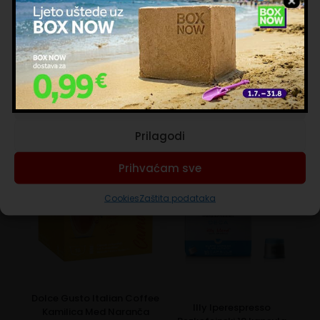
obranog mlijeka u prahu. Idealno u bilo koje doba
mogu kombinirati s drugim podacima koje ste im pružili ili koje su
dana, zadovoljava nepce ljubitelja čokolade i svih
prikupili dok ste upotrebljavali njihove usluge. Nastavkom
onih koji se žele počastiti posebno opojnom
korištenja naših internetskih stranica vi prihvaćate našu upotrebu
pauzom.
kolačića.
Pakiranje sadrži 25 kapsula.
Upravljanje uslugama
Prihvaćam nužne
Povezani proizvodi
Prilagodi
Prihvaćam sve
Cookies
Zaštita podataka
Dolce Gusto Italian Coffee
Illy Iperespresso
Kamilica Med Naranča