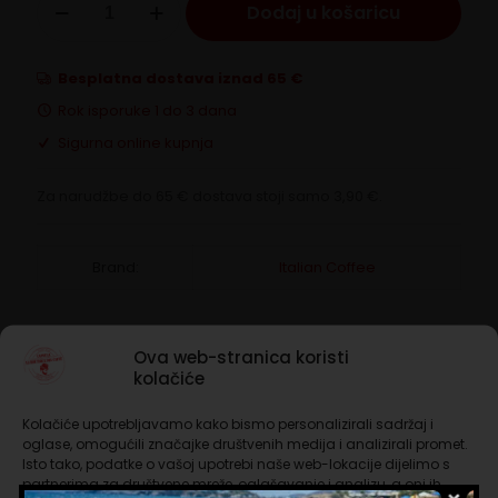
Dodaj u košaricu
Espresso
Point
količina
Besplatna dostava iznad 65 €
Rok isporuke 1 do 3 dana
Sigurna online kupnja
Za narudžbe do 65 € dostava stoji samo 3,90 €.
Brand:
Italian Coffee
Opis
Ova web-stranica koristi
kolačiće
Dodatne informacije
Kolačiće upotrebljavamo kako bismo personalizirali sadržaj i
oglase, omogućili značajke društvenih medija i analizirali promet.
Ukusan napitak s okusom čokolade. Instant
Isto tako, podatke o vašoj upotrebi naše web-lokacije dijelimo s
pripravak na bazi zašećerenog obranog kakaa i
partnerima za društvene mreže, oglašavanje i analizu, a oni ih