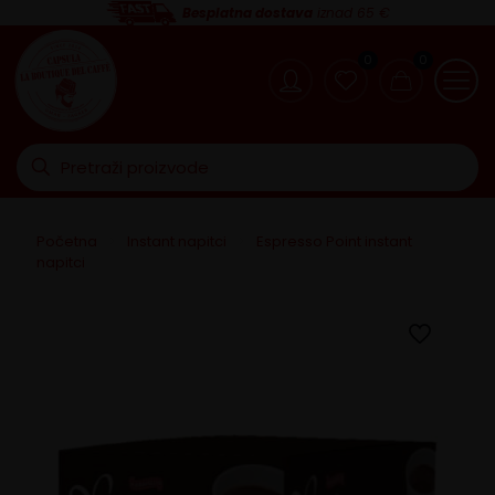
Besplatna dostava
iznad 65 €
0
0
Početna
>
Instant napitci
>
Espresso Point instant
napitci