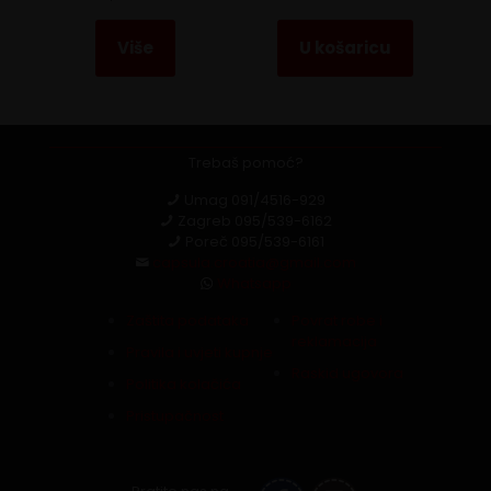
Više
U košaricu
Trebaš pomoć?
Umag
091/4516-929
Zagreb
095/539-6162
Poreč
095/539-6161
capsula.croatia@gmail.com
Whatsapp
Zaštita podataka
Povrat robe i
reklamacija
Pravila i uvjeti kupnje
Raskid ugovora
Politika kolačića
Pristupačnost