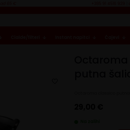
nad 65 €
+385 91 4516 929
|
Cialde/filteri
Instant napitci
Čajevi
Octaroma 
putna šali
Octaroma classico putna
29,00
€
Na zalihi