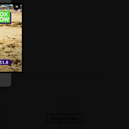
ili
e
Rasprodano