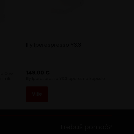
Illy Iperespresso Y3.3
149,00
€
ima One
ih ili…
Illy Iperespresso Y3.3 aparat na kapsule
Više
Trebaš pomoć?