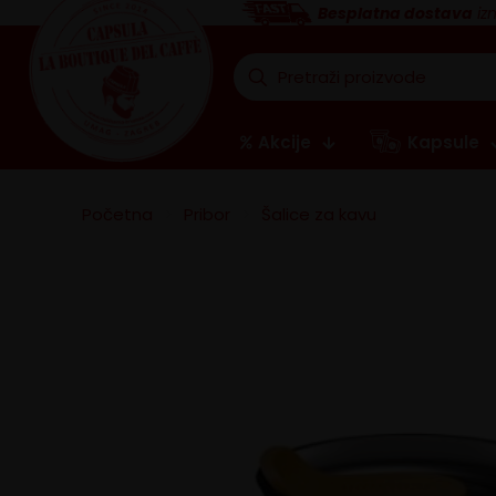
Besplatna dostava
iz
Akcije
Kapsule
Početna
>
Pribor
>
Šalice za kavu