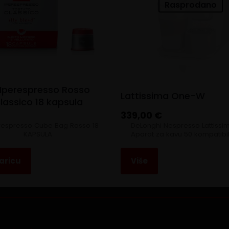
Rasprodano
y Iperespresso Rosso
Lattissima One-W
lassico 18 kapsula
339,00
€
perespresso Cube Bag Rosso 18
DeLonghi Nespresso Lattiss
KAPSULA
Aparat za kavu 50 kompatibiln
aricu
Više