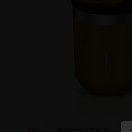
Opis
Dodatne informacije
R