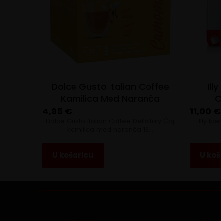
Dolce Gusto Italian Coffee
Ill
Kamilica Med Naranča
C
4,95
€
11,00
€
Dolce Gusto Italian Coffee Delicitaly Čaj
Illy I
kamilica med naranča 16…
U košaricu
U koš