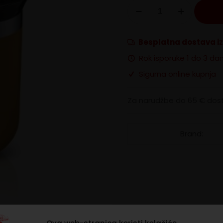
Octaroma
classico
termo
putna
Besplatna dostava i
šalica-
žuta
Rok isporuke 1 do 3 da
količina
Sigurna online kupnja
Za narudžbe do 65 € dost
Brand:
ecenzije
0