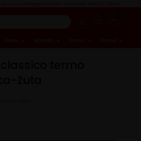
capsula.croatia@gmail.com
|
PRODAJNA MJESTA
|
BLOG
0
0
Kava
Aparati
Pribor
Brand
classico termo
ca-žuta
 termo šalica