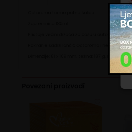
Octaroma termo putna šalica
Kol
zna
Zapremnina 180ml
upo
ogl
Pristaje većini držača za čašu u automobilu. Od
im 
kor
Pakiranje sadrži lončić Octaroma i nepropusni po
Up
Dimenzije: 81 x 109 mm, težina: 187 g, materijali: 
Povezani proizvodi