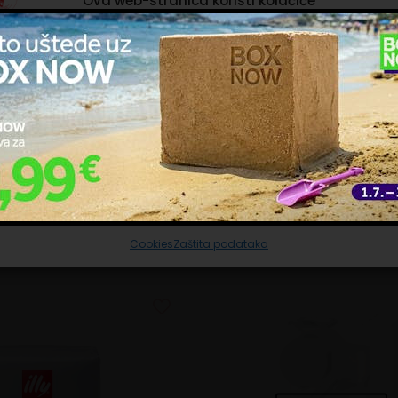
Ova web-stranica koristi kolačiće
ačiće upotrebljavamo kako bismo personalizirali sadržaj i oglase, omoguć
čajke društvenih medija i analizirali promet. Isto tako, podatke o vašoj
trebi naše web-lokacije dijelimo s partnerima za društvene mreže,
ašavanje i analizu, a oni ih mogu kombinirati s drugim podacima koje st
ržava temperaturu piće vrućim do 5 sati.
pružili ili koje su prikupili dok ste upotrebljavali njihove usluge. Nastavkom
ištenja naših internetskih stranica vi prihvaćate našu upotrebu kolačića.
klopac za bolje pijenje.
ravljanje uslugama
nehrđajući čelik 304, plastika bez BPA.
Prihvaćam nužne
Prilagodi
Prihvaćam sve
Cookies
Zaštita podataka