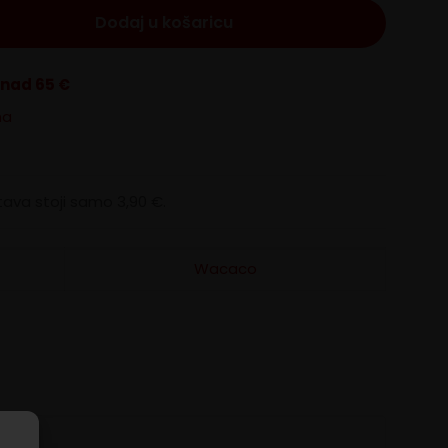
Dodaj u košaricu
znad 65 €
na
ava stoji samo 3,90 €.
Wacaco