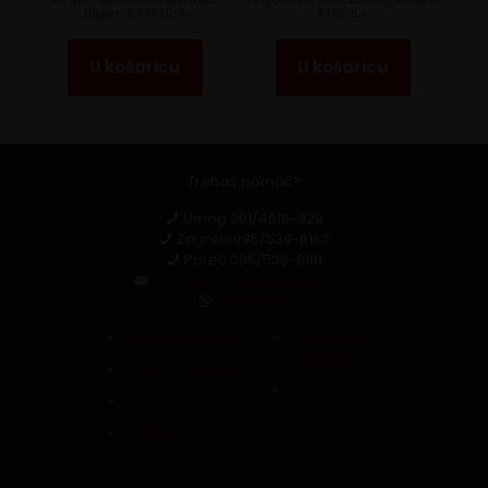
Etiopia 18 KAPSULA
KAPSULA
U košaricu
U košaricu
Trebaš pomoć?
Umag
091/4516-929
Zagreb
095/539-6162
Poreč
095/539-6161
capsula.croatia@gmail.com
Whatsapp
Zaštita podataka
Povrat robe i
reklamacija
Pravila i uvjeti kupnje
Raskid ugovora
Politika kolačića
Pristupačnost