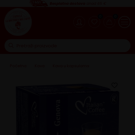
Besplatna dostava
iznad 65 €
0
0
Početna
>
Kava
>
Kava u kapsulama