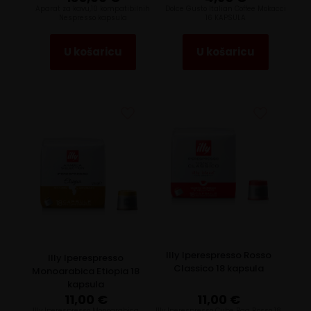
Aparat za kavu,10 kompatibilnih
Dolce Gusto Italian Coffee Mokacci
Nespresso kapsula
16 KAPSULA
U košaricu
U košaricu
Illy Iperespresso Rosso
Illy Iperespresso
Classico 18 kapsula
Monoarabica Etiopia 18
kapsula
11,00
€
11,00
€
llly Iperespresso Monoarabica
Illy Iperespresso Cube Bag Rosso 18