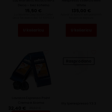
Lui/Martello/Mitaca MPS
Nespresso Essenza Mini
Deca – bez kofeina
White
15,50
€
135,00
€
Lui Martello Coop Italian Coffee
Aparat za kavu,10 kompatibilnih
Deca (bezkofeinska) 50 KAPSULA
Nespresso kapsula
U košaricu
U košaricu
Rasprodano
Lavazza Espresso Point
Crema e Aroma
Illy Iperespresso Y3.3
32,40
€
36,50
€