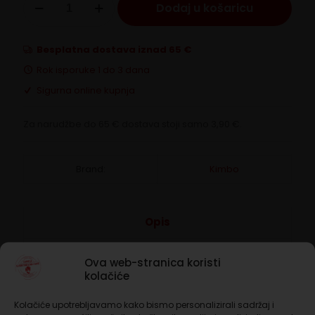
Dodaj u košaricu
Nespresso
Capri
100
količina
Besplatna dostava iznad 65 €
Rok isporuke 1 do 3 dana
Sigurna online kupnja
Za narudžbe do 65 € dostava stoji samo 3,90 €.
Brand:
Kimbo
Opis
Dodatne informacije
Ova web-stranica koristi
kolačiće
Obuhvatna i ekskluzivna mješavina poput otoka
Caprija. Dubok i intenzivan okus s nježnim
Kolačiće upotrebljavamo kako bismo personalizirali sadržaj i