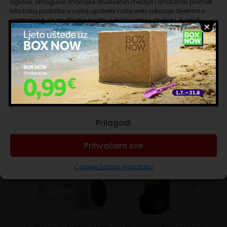
aromama.
oglase, omogućili značajke društvenih medija i analizirali promet.
Isto tako, podatke o vašoj upotrebi naše web-lokacije dijelimo s
Intenzitet: 10/13
partnerima za društvene mreže, oglašavanje i analizu, a oni ih
Srednje tamno pečeno
mogu kombinirati s drugim podacima koje ste im pružili ili koje su
prikupili dok ste upotrebljavali njihove usluge. Nastavkom
korištenja naših internetskih stranica vi prihvaćate našu upotrebu
kolačića.
Pakiranje sadrži 100 kapsula
Upravljanje uslugama
Prihvaćam nužne
Povezani proizvodi
Prilagodi
Prihvaćam sve
Cookies
Zaštita podataka