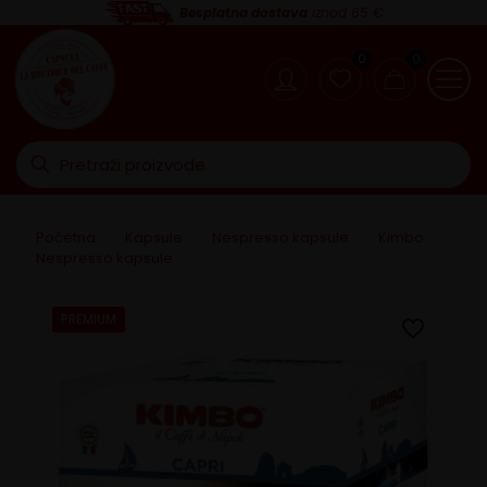
Besplatna dostava
iznad 65 €
0
0
Početna
>
Kapsule
>
Nespresso kapsule
>
Kimbo
Nespresso kapsule
PREMIUM