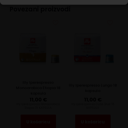
Povezani proizvodi
Illy Iperespresso
Illy Iperespresso Lungo 18
Monoarabica Etiopia 18
kapsula
kapsula
11,00
€
11,00
€
llly Iperespresso Monoarabica
Illy Iperespresso Cube Blue 18
Etiopia 18 KAPSULA
KAPSULA
U košaricu
U košaricu