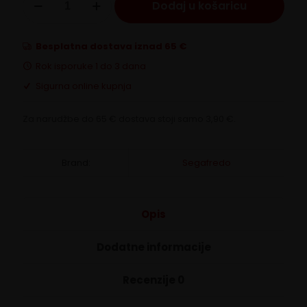
Dodaj u košaricu
Nespresso
10/1
Ristretto
količina
Besplatna dostava iznad 65 €
Rok isporuke 1 do 3 dana
Sigurna online kupnja
Za narudžbe do 65 € dostava stoji samo 3,90 €.
Brand:
Segafredo
Opis
Dodatne informacije
Recenzije
0