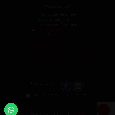
Trebaš pomoć?
Umag
091/4516-929
Zagreb
095/539-6162
Poreč
095/539-6161
capsula.croatia@gmail.com
Whatsapp
Zaštita podataka
Povrat robe i
reklamacija
Pravila i uvjeti kupnje
Raskid ugovora
Politika kolačića
Pristupačnost
Pratite nas na
Blog
•
O nama
•
Kontakt
•
Prodajna mjesta
•
Vaš račun
2026 © Capsula d.o.o. |
ORBIS.HR