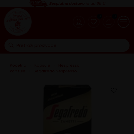
Besplatna dostava
iznad 65 €
0
0
Početna
>
Kapsule
>
Nespresso
kapsule
>
Segafredo Nespresso