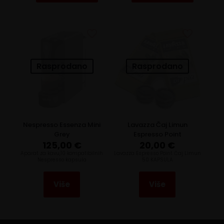
Rasprodano
Rasprodano
Nespresso Essenza Mini
Lavazza Čaj Limun
Grey
Espresso Point
125,00
€
20,00
€
Aparat za kavu,10 kompatibilnih
Lavazza Espresso Point Čaj Limun
Nespresso kapsula
50 KAPSULA
Više
Više