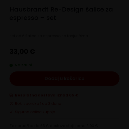
Hausbrandt Re-Design šalice za
espresso – set
set od 6 šalica za espresso sa tanjurićima
33,00
€
Na zalihi
Dodaj u košaricu
Besplatna dostava iznad 65 €
Rok isporuke 1 do 3 dana
Sigurna online kupnja
Za narudžbe do 65 € dostava stoji samo 3,90 €.