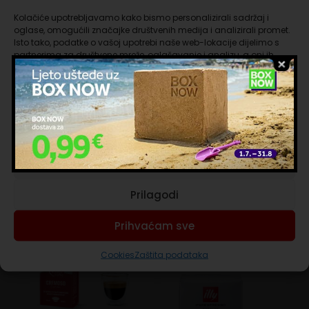
intenzivniju i puniju kavu
Kolačiće upotrebljavamo kako bismo personalizirali sadržaj i
Intenzitet 10: Mješavina kave s aromatičnim
oglase, omogućili značajke društvenih medija i analizirali promet.
okusom, s nježnim notama suhog voća
Isto tako, podatke o vašoj upotrebi naše web-lokacije dijelimo s
partnerima za društvene mreže, oglašavanje i analizu, a oni ih
Samozaštićena kapsula: daje kavi nepogrešiv
mogu kombinirati s drugim podacima koje ste im pružili ili koje su
osjećaj svježine, kao da je svježe mljevena
prikupili dok ste upotrebljavali njihove usluge. Nastavkom
korištenja naših internetskih stranica vi prihvaćate našu upotrebu
Aluminijski kolektor: omogućuje najbolje očuvanje
kolačića.
arome kave od svjetlosti i vanjskih agenasa
Upravljanje uslugama
6,8 grama: optimalno dozirana kava za savršen
espresso; Svaka kutija sadrži 65 kapsula kave
Prihvaćam nužne
Prilagodi
Povezani proizvodi
Prihvaćam sve
Cookies
Zaštita podataka