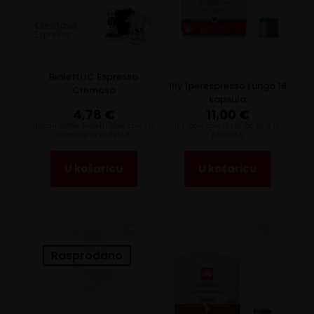
Bialetti IC Espresso
Illy Iperespresso Lungo 18
Cremoso
kapsula
4,78
€
11,00
€
Italian Coffee Bialetti Mokespresso
Illy Iperespresso Cube Blue 18
Cremoso 16 KAPSULA
KAPSULA
U košaricu
U košaricu
Rasprodano