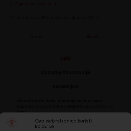
Sigurna online kupnja
Za narudžbe do 65 € dostava stoji samo 3,90 €.
Brand:
Bialetti
Opis
Dodatne informacije
Recenzije
0
Okus Made in Italy: aluminijske espresso
kapsule kompatibilne s Bialetti aparatima za
kavu
Ova web-stranica koristi
Intenzivan okus: poboljšali smo organoleptičke
kolačiće
karakteristike laganim prženjem kako bismo dobili