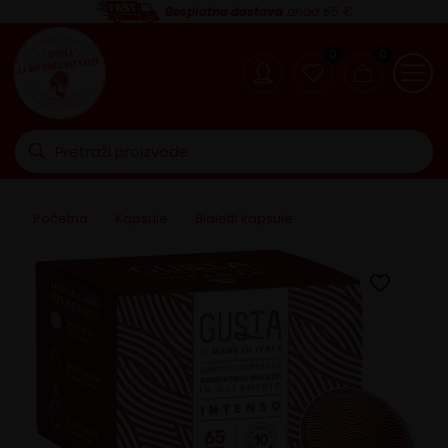
Besplatna dostava
iznad 65 €
0
0
Početna
>
Kapsule
>
Bialetti kapsule