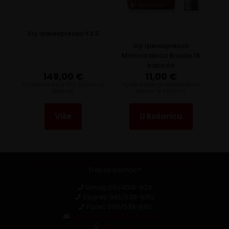
Illy Iperespresso Y3.3
Illy Iperespresso
Monoarabica Brasile 18
kapsula
149,00
€
11,00
€
Illy Iperespresso Y3.3 aparat na
Illy Iperespresso Monoarabica
kapsule
Brasile 18 KAPSULA
Više
U košaricu
Trebaš pomoć?
Umag
091/4516-929
Zagreb
095/539-6162
Poreč
095/539-6161
capsula.croatia@gmail.com
Whatsapp