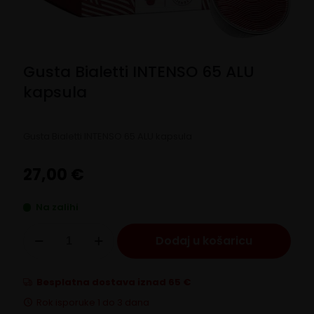
Gusta Bialetti INTENSO 65 ALU
kapsula
Gusta Bialetti INTENSO 65 ALU kapsula
27,00
€
Na zalihi
Gusta
Dodaj u košaricu
Bialetti
INTENSO
65
ALU
Besplatna dostava iznad 65 €
kapsula
Rok isporuke 1 do 3 dana
količina