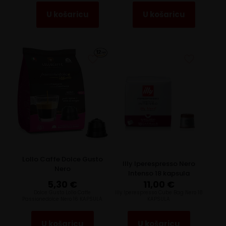
U košaricu
U košaricu
Lollo Caffe Dolce Gusto
Illy Iperespresso Nero
Nero
Intenso 18 kapsula
5,30
€
11,00
€
Dolce Gusto Lollo Caffe
Illy Iperespresso Cube Bag Nero 18
Passionedolce Nero 16 KAPSULA
KAPSULA
U košaricu
U košaricu