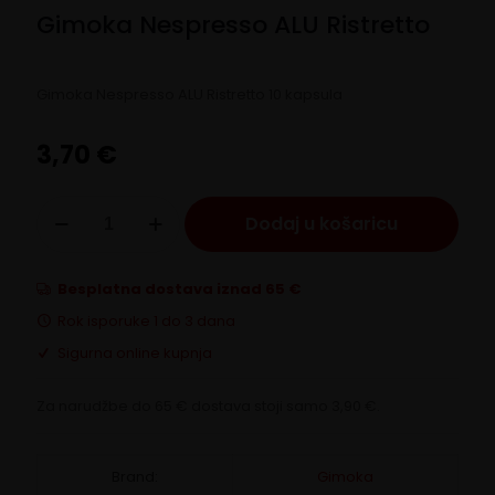
Gimoka Nespresso ALU Ristretto
Gimoka Nespresso ALU Ristretto 10 kapsula
3,70
€
Gimoka
Dodaj u košaricu
Nespresso
ALU
Ristretto
količina
Besplatna dostava iznad 65 €
Rok isporuke 1 do 3 dana
Sigurna online kupnja
Za narudžbe do 65 € dostava stoji samo 3,90 €.
Brand:
Gimoka