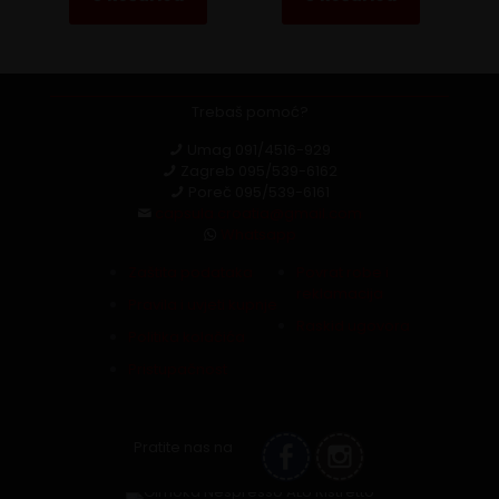
Trebaš pomoć?
Umag
091/4516-929
Zagreb
095/539-6162
Poreč
095/539-6161
capsula.croatia@gmail.com
Whatsapp
Zaštita podataka
Povrat robe i
reklamacija
Pravila i uvjeti kupnje
Raskid ugovora
Politika kolačića
Pristupačnost
Pratite nas na