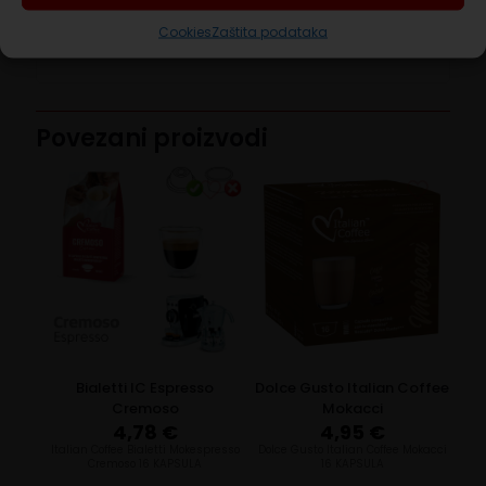
Sastojci Pržena i mljevena kava. Pakirano u
Cookies
Zaštita podataka
zaštićenoj atmosferi.
Povezani proizvodi
Bialetti IC Espresso
Dolce Gusto Italian Coffee
Cremoso
Mokacci
4,78
€
4,95
€
Italian Coffee Bialetti Mokespresso
Dolce Gusto Italian Coffee Mokacci
Cremoso 16 KAPSULA
16 KAPSULA