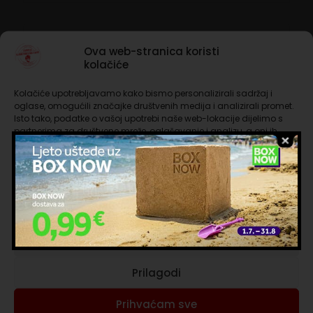
Opis
Ova web-stranica koristi
kolačiće
Dodatne informacije
Kolačiće upotrebljavamo kako bismo personalizirali sadržaj i
oglase, omogućili značajke društvenih medija i analizirali promet.
Recenzije
0
Isto tako, podatke o vašoj upotrebi naše web-lokacije dijelimo s
partnerima za društvene mreže, oglašavanje i analizu, a oni ih
Okrugla i čokoladna kava, koju karakterizira tamno
mogu kombinirati s drugim podacima koje ste im pružili ili koje su
prženje.
prikupili dok ste upotrebljavali njihove usluge. Nastavkom
korištenja naših internetskih stranica vi prihvaćate našu upotrebu
Sustav Nespresso®
kolačića.
Format 10 kapsula
Upravljanje uslugama
Marka Gimoka
Prihvaćam nužne
Intenzitet 11
Prilagodi
Kategorija Kompatibilne kapsule za kavu
Neto težina 55 grama
Prihvaćam sve