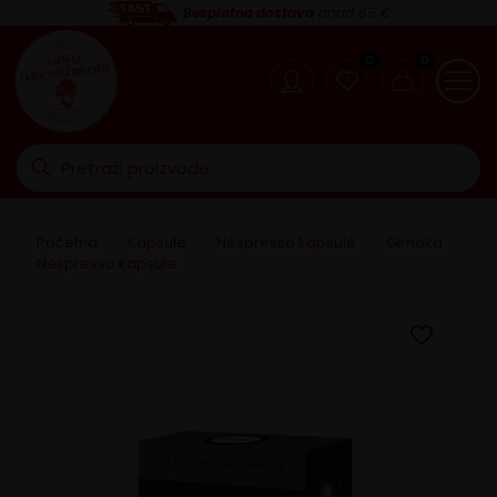
Besplatna dostava
iznad 65 €
0
0
Početna
>
Kapsule
>
Nespresso kapsule
>
Gimoka
Nespresso kapsule