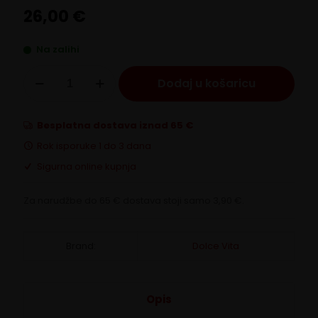
26,00
€
Na zalihi
DolceVita
Dodaj u košaricu
RISTRETTO
ESE
100
filter
Besplatna dostava iznad 65 €
vrećica/cialdi
Rok isporuke 1 do 3 dana
količina
Sigurna online kupnja
Za narudžbe do 65 € dostava stoji samo 3,90 €.
Brand:
Dolce Vita
Opis