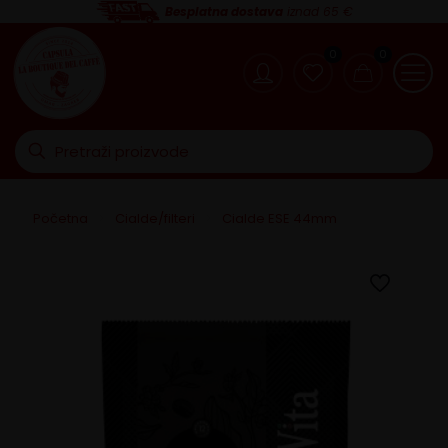
Besplatna dostava
iznad 65 €
0
0
Početna
>
Cialde/filteri
>
Cialde ESE 44mm