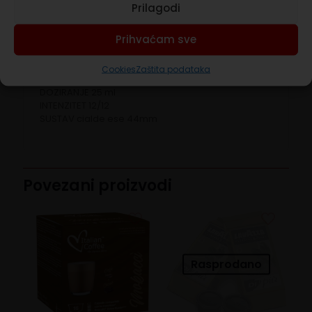
Prilagodi
notama čokolade.
SASTOJCI
Prihvaćam sve
Pržena i mljevena kava pakirana u zaštitnoj
atmosferi.
Cookies
Zaštita podataka
DOZIRANJE 25 ml
INTENZITET 12/12
SUSTAV cialde ese 44mm
Povezani proizvodi
Rasprodano