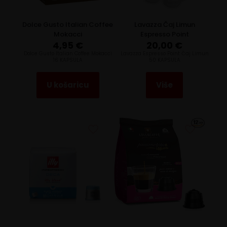
Dolce Gusto Italian Coffee
Lavazza Čaj Limun
Mokacci
Espresso Point
4,95
€
20,00
€
Dolce Gusto Italian Coffee Mokacci
Lavazza Espresso Point Čaj Limun
16 KAPSULA
50 KAPSULA
U košaricu
Više