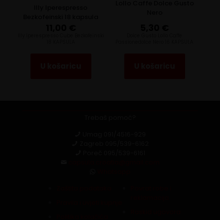
Lollo Caffe Dolce Gusto
Illy Iperespresso
Nero
Bezkofeinski 18 kapsula
11,00
€
5,30
€
Illy Iperespresso Cube Bezkofeinski
Dolce Gusto Lollo Caffe
18 KAPSULA
Passionedolce Nero 16 KAPSULA
U košaricu
U košaricu
Trebaš pomoć?
Umag
091/4516-929
Zagreb
095/539-6162
Poreč
095/539-6161
capsula.croatia@gmail.com
Whatsapp
Zaštita podataka
Povrat robe i
reklamacija
Pravila i uvjeti kupnje
Raskid ugovora
Politika kolačića