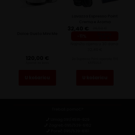
Lavazza Espresso Point
Crema e Aroma
32,40
€
36,50
€
Dolce Gusto Mini Me
Štedite
Original
Current
-11%
4,10
€
price
price
Najniža cijena u 30 dana:
was:
is:
32,40
€
36,50 €.
32,40 €.
120,00
€
Za Espresso Point aparate 100
Aparat za kavu
KAPSULA
U košaricu
U košaricu
Trebaš pomoć?
Umag
091/4516-929
Zagreb
095/539-6162
Poreč
095/539-6161