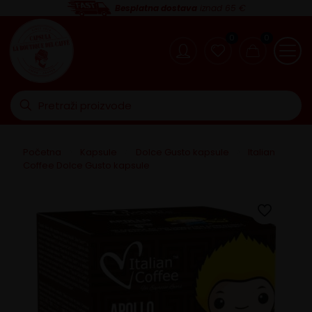
Besplatna dostava
iznad 65 €
0
0
Početna
>
Kapsule
>
Dolce Gusto kapsule
>
Italian
Coffee Dolce Gusto kapsule