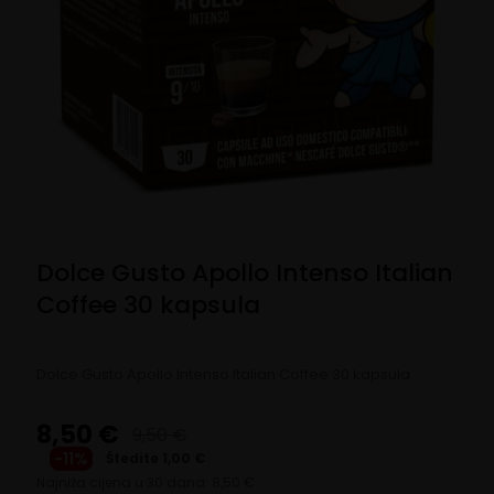
Dolce Gusto Apollo Intenso Italian
Coffee 30 kapsula
Dolce Gusto Apollo Intenso Italian Coffee 30 kapsula
8,50
€
9,50
€
-11%
Štedite
1,00
€
Original
Current
Najniža cijena u 30 dana:
8,50
€
price
price