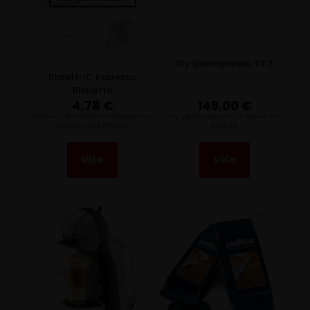
Illy Iperespresso Y3.3
Bialetti IC Espresso
Ristretto
4,78
€
149,00
€
Italian Coffee Bialetti Mokespresso
Illy Iperespresso Y3.3 aparat na
Ristretto 16 KAPSULA
kapsule
Više
Više