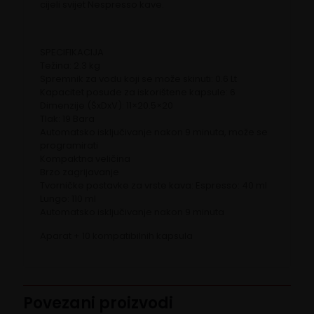
cijeli svijet Nespresso kave.
SPECIFIKACIJA
Težina: 2.3 kg
Spremnik za vodu koji se može skinuti: 0.6 Lt
Kapacitet posude za iskorištene kapsule: 6
Dimenzije (ŠxDxV): 11×20.5×20
Tlak: 19 Bara
Automatsko isključivanje nakon 9 minuta, može se
programirati
Kompaktna veličina
Brzo zagrijavanje
Tvorničke postavke za vrste kava: Espresso: 40 ml
Lungo: 110 ml
Automatsko isključivanje nakon 9 minuta
Aparat + 10 kompatibilnih kapsula
Povezani proizvodi