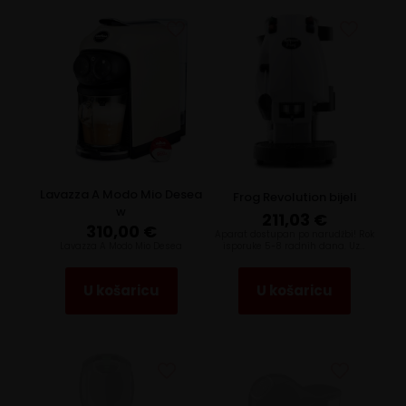
Lavazza A Modo Mio Desea
Frog Revolution bijeli
w
211,03
€
310,00
€
Aparat dostupan po narudžbi! Rok
Lavazza A Modo Mio Desea
isporuke 5-8 radnih dana. Uz…
U košaricu
U košaricu