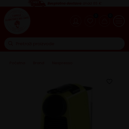
Besplatna dostava
iznad 65 €
0
0
Početna
>
Brand
>
Nespresso