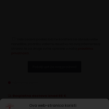
Vaši osobni podaci biti će korišteni za obradu vaše
narudžbe, podršku vašemu iskustvu na ovoj internetskoj
stranici te za druge svrhe opisane u našoj
pravilima
privatnosti.
Nema na zalihi
Besplatna dostava iznad 65 €
Rok isporuke 1 do 3 dana
Ova web-stranica koristi