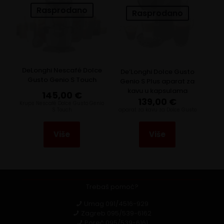
Rasprodano
Rasprodano
DeLonghi Nescafé Dolce
De’Longhi Dolce Gusto
Gusto Genio S Touch
Genio S Plus aparat za
kavu u kapsulama
145,00
€
139,00
€
Krups Nescafé Dolce Gusto Genio
S Touch
aparat za kavu za Dolce Gusto
Više
Više
Trebaš pomoć?
Umag
091/4516-929
Zagreb
095/539-6162
Poreč
095/539-6161