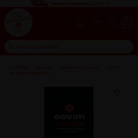
Besplatna dostava
iznad 65 €
0
0
Početna
>
Kapsule
>
Nespresso kapsule
>
Covim
Nespresso kapsule