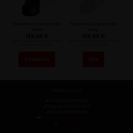
Nespresso Essenza Mini
Nespresso Essenza Mini
White
Grey
135,00
€
125,00
€
Aparat za kavu,10 kompatibilnih
Aparat za kavu,10 kompatibilnih
Nespresso kapsula
Nespresso kapsula
U košaricu
Više
Trebaš pomoć?
Umag
091/4516-929
Zagreb
095/539-6162
Poreč
095/539-6161
capsula.croatia@gmail.com
Whatsapp