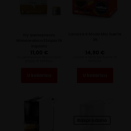
Lavazza A Modo Mio Suerte
Illy Iperespresso
36
Monoarabica Etiopia 18
kapsula
11,00
€
14,90
€
llly Iperespresso Monoarabica
Lavazza A Modo Mio Suerte 36
Etiopia 18 KAPSULA
KAPSULA
U košaricu
U košaricu
Rasprodano