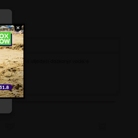
ili
e
ljenoj kavi, slijedeći doziranje vode, s