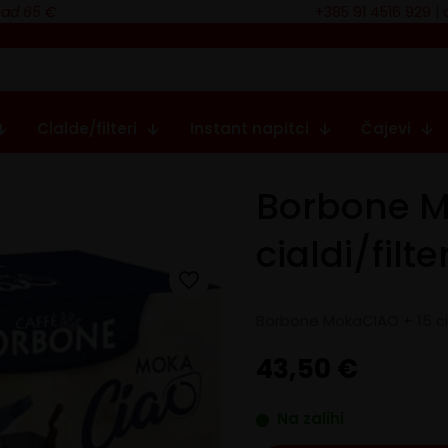
nad 65 €
+385 91 4516 929
|
Cialde/filteri
Instant napitci
Čajevi
Borbone M
cialdi/filte
Borbone MokaCIAO + 15 cia
43,50
€
Na zalihi