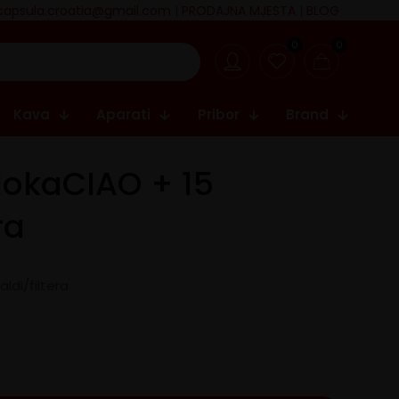
capsula.croatia@gmail.com
|
PRODAJNA MJESTA
|
BLOG
0
0
Kava
Aparati
Pribor
Brand
okaCIAO + 15
ra
ldi/filtera