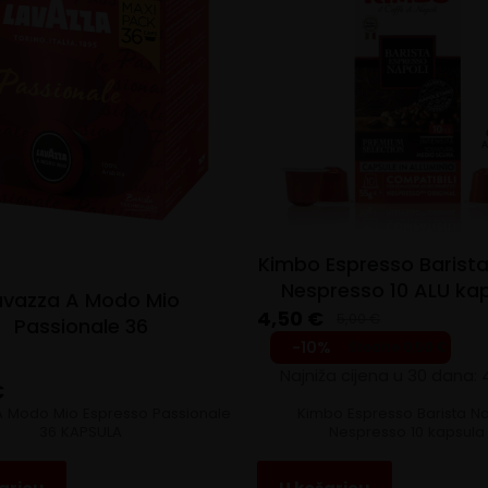
Kimbo Espresso Barista
Nespresso 10 ALU ka
avazza A Modo Mio
4,50
€
5,00
€
Passionale 36
Original
Current
-10%
Štedite
0,50
€
price
price
Najniža cijena u 30 dana:
€
was:
is:
A Modo Mio Espresso Passionale
Kimbo Espresso Barista Na
5,00 €.
4,50 €.
36 KAPSULA
Nespresso 10 kapsula