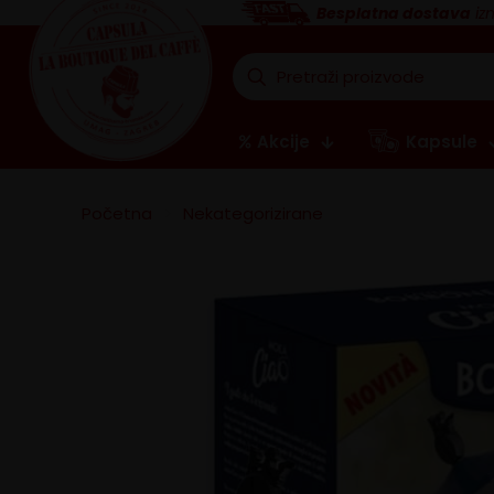
Besplatna dostava
iz
Akcije
Kapsule
Početna
>
Nekategorizirane