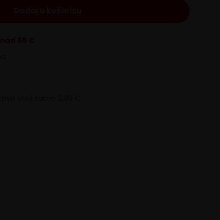
Dodaj u košaricu
znad 65 €
na
ava stoji samo 3,90 €.