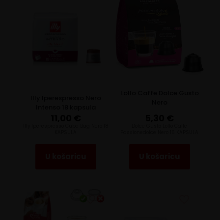
Lollo Caffe Dolce Gusto
Illy Iperespresso Nero
Nero
Intenso 18 kapsula
11,00
€
5,30
€
Illy Iperespresso Cube Bag Nero 18
Dolce Gusto Lollo Caffe
KAPSULA
Passionedolce Nero 16 KAPSULA
U košaricu
U košaricu