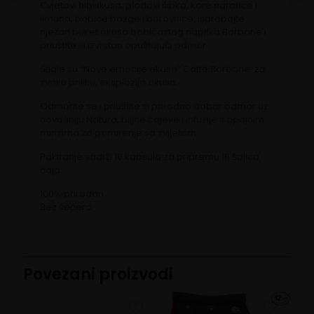
Cvjetovi hibiskusa, plodovi šipka, kore naranče i
limuna, bobice bazge i borovnice: isprobajte
nježan buket okusa bobičastog napitka Borbone i
priuštite si izvrstan opuštajući odmor.
Stigle su “Nove emocije okusa” Caffè Borbone: za
svaku priliku, eksplozija okusa.
Odmorite se i priuštite si prirodno dobar odmor uz
novu liniju Natura, biljne čajeve i infuzije s opojnim
mirisima za pomirenje sa svijetom.
Pakiranje sadrži 16 kapsula za pripremu 16 šalica
čaja
100% prirodan
Bez šećera
Povezani proizvodi