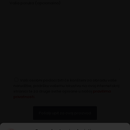
Vaša poruka (opcionalno)
Vaši osobni podaci biti će korišteni za obradu vaše
narudžbe, podršku vašemu iskustvu na ovoj internetskoj
stranici te za druge svrhe opisane u našoj
pravilima
privatnosti.