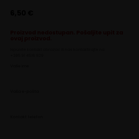
6,50
€
Proizvod nedostupan. Pošaljite upit za
ovaj proizvod.
Ispunite kontakt obrazac ili nas kontaktirajte na
+385 91 4516 929
Vaše ime
Vaša e-pošta
Kontakt telefon