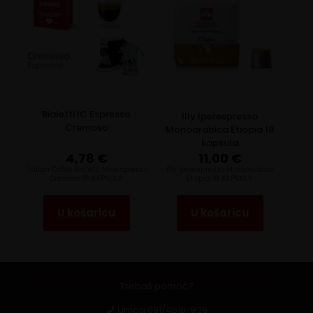
Bialetti IC Espresso
Illy Iperespresso
Cremoso
Monoarabica Etiopia 18
kapsula
4,78
€
11,00
€
Italian Coffee Bialetti Mokespresso
llly Iperespresso Monoarabica
Cremoso 16 KAPSULA
Etiopia 18 KAPSULA
U košaricu
U košaricu
Trebaš pomoć?
Umag
091/4516-929