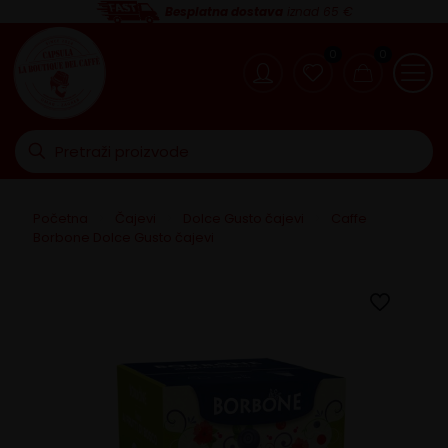
Besplatna dostava
iznad 65 €
0
0
Početna
>
Čajevi
>
Dolce Gusto čajevi
>
Caffe
Borbone Dolce Gusto čajevi