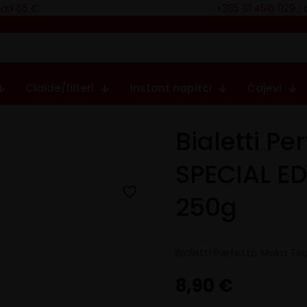
nad 65 €
+385 91 4516 929
|
Cialde/filteri
Instant napitci
Čajevi
Bialetti P
SPECIAL E
250g
Bialetti Perfetto Moka Ti
8,90
€