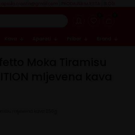
capsula.croatia@gmail.com
|
PRODAJNA MJESTA
|
BLOG
0
0
Kava
Aparati
Pribor
Brand
erfetto Moka Tiramisu
DITION mljevena kava
ramisu mljevena kava 250g