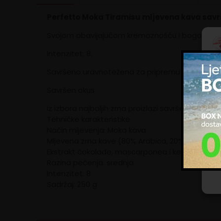
Perfetto Moka Tiramisu mljevena kava savr
Svojom obavijajućom kremoznošću i bogatim nota
Intenzitet: 8.
Savršeno uravnotežena za pripremu Moka kave
Kol
zna
upo
Savršen okus
ogl
im 
Iz izbora najboljih zrna proizlazi savršena komb
kor
Tehničke karakteristike
Način mljevenja: Moka kava
Up
Mljevena zrna kave (80% Arabica, 20% Robusta)
Ekstrakt čokolade, mascarponea i keksa
Razina pečenja: srednja
Intenzitet: 8
Sadržaj: 250 g