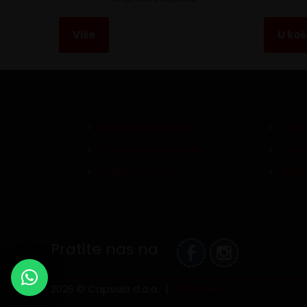
Više
U koš
Zaštita podataka
Pris
Pravila i uvjeti kupnje
Povra
Politika kolačića
Rask
Pratite nas na
2026 © Capsula d.o.o. |
ORBIS.HR