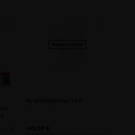
Rasprodano
Illy Iperespresso Y3.3
osso
la
149,00
€
osso 18
Illy Iperespresso Y3.3 aparat na kapsule