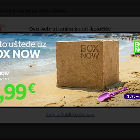
šena je kava za vašu Moku.
ma čokolade, mascarponea i keksa, Bialetti tiramisu kava s
Ova web-stranica koristi kolačiće
.
ačiće upotrebljavamo kako bismo personalizirali sadržaj i oglase, omoguć
čajke društvenih medija i analizirali promet. Isto tako, podatke o vašoj
trebi naše web-lokacije dijelimo s partnerima za društvene mreže,
ašavanje i analizu, a oni ih mogu kombinirati s drugim podacima koje st
pružili ili koje su prikupili dok ste upotrebljavali njihove usluge. Nastavkom
inacija okusa i mirisa za savršenu kavu pripremljenu s mokom.
ištenja naših internetskih stranica vi prihvaćate našu upotrebu kolačića.
ravljanje uslugama
Prihvaćam nužne
Prilagodi
Prihvaćam sve
Cookies
Zaštita podataka