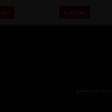
aricu
U košaricu
tupačnost
t robe i reklamacija
id ugovora
Blo