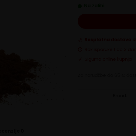
Na zalihi
Besplatna dostava i
Rok isporuke 1 do 3 da
Sigurna online kupnja
Za narudžbe do 65 € dost
Brand:
ecenzije
0