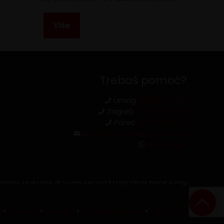
Više
Trebaš pomoć?
Umag
091/4516-929
Zagreb
095/539-6162
Poreč
095/539-6161
capsula.croatia@gmail.com
Whatsapp
g
•
O nama
•
Kontakt
•
Prodajna mjesta
•
Vaš račun