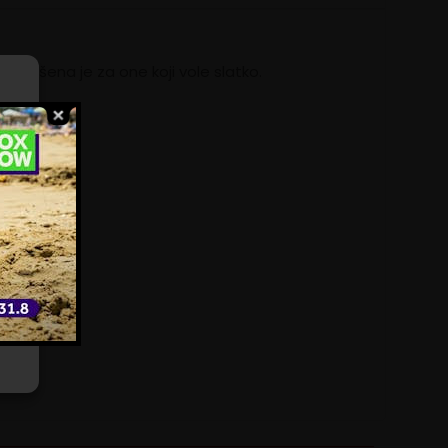
avršena je za one koji vole slatko.
ili
e