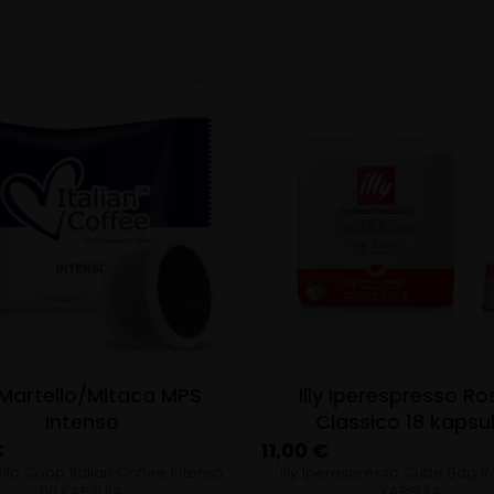
/Martello/Mitaca MPS
Illy Iperespresso R
Intenso
Classico 18 kapsu
€
11,00
€
ello Coop Italian Coffee Intenso
Illy Iperespresso Cube Bag R
50 KAPSULA
KAPSULA