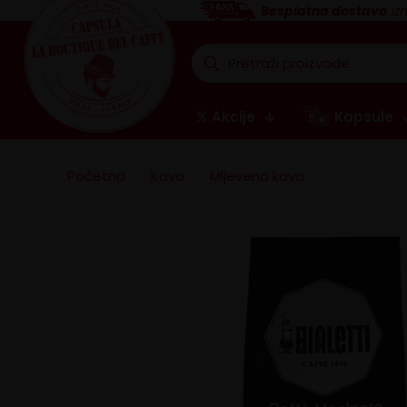
Besplatna dostava
iz
Akcije
Kapsule
Početna
>
Kava
>
Mljevena kava