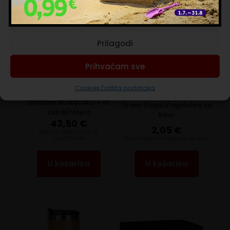
Prihvaćam nužne
Prilagodi
Prihvaćam sve
Cookies
Zaštita podataka
Borbone MokaCIAO + 15
Drveni štapići/mješalice za
cialdi/filtera
kavu
43,50
€
2,05
€
Borbone MokaCIAO + 15
cialdi/filtera
Drveni štapići/mješalice za kavu
U košaricu
U košaricu