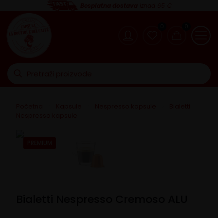
Besplatna dostava
iznad 65 €
0
0
Početna
>
Kapsule
>
Nespresso kapsule
>
Bialetti
Nespresso kapsule
PREMIUM
Bialetti Nespresso Cremoso ALU