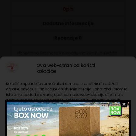
Opis
Dodatne informacije
Recenzije
0
Nespresso Cremoso kompatibilne kapsule sadrže
skladnu i profinjenu espresso kavu koju
karakterizira jedinstvena mekoća. Postojana
Ova web-stranica koristi
mješavina slatkog i voćnog okusa savršena za one
kolačiće
koji vole arome lješnjaka i suhog voća.
Kolačiće upotrebljavamo kako bismo personalizirali sadržaj i
Intenzitet 10
oglase, omogućili značajke društvenih medija i analizirali promet.
Isto tako, podatke o vašoj upotrebi naše web-lokacije dijelimo s
Pakiranje sadrži 10 kapsula
partnerima za društvene mreže, oglašavanje i analizu, a oni ih
mogu kombinirati s drugim podacima koje ste im pružili ili koje su
prikupili dok ste upotrebljavali njihove usluge. Nastavkom
korištenja naših internetskih stranica vi prihvaćate našu upotrebu
kolačića.
Povezani proizvodi
Upravljanje uslugama