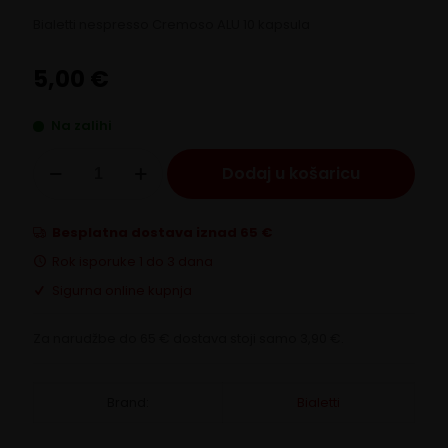
Bialetti nespresso Cremoso ALU 10 kapsula
5,00
€
Na zalihi
Bialetti
Dodaj u košaricu
Nespresso
Cremoso
ALU
količina
Besplatna dostava iznad 65 €
Rok isporuke 1 do 3 dana
Sigurna online kupnja
Za narudžbe do 65 € dostava stoji samo 3,90 €.
Brand:
Bialetti