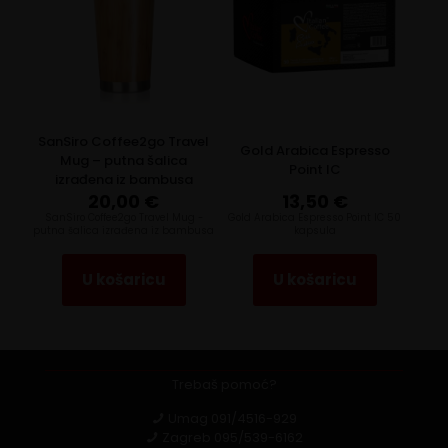
SanSiro Coffee2go Travel
Gold Arabica Espresso
Mug – putna šalica
Point IC
izrađena iz bambusa
20,00
€
13,50
€
SanSiro Coffee2go Travel Mug -
Gold Arabica Espresso Point IC 50
putna šalica izrađena iz bambusa
kapsula
U košaricu
U košaricu
Trebaš pomoć?
Umag
091/4516-929
Zagreb
095/539-6162