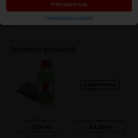
Prihvaćam sve
SAVJET
Cookies
Zaštita podataka
Koristiti
filter protiv kamenca
.
Povezani proizvodi
Rasprodano
BiodeCalk Duo
Lavazza Cappuccino set
11,00
€
43,00
€
Sredstvo za uklanjanje kamenca +
Lavazza stakleni set CAPPUCCINO
filter protiv kamenca
12/1