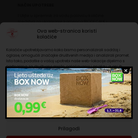
NAČIN UPOTREBE
1 Ulijte u spremnik za vodu polovicu količine
sredstva za uklanjanje kamenca BIODECALK i
dodajte vodu do maksimalne razine.
Ova web-stranica koristi
kolačiće
2 Uključite aparat.
3 Ispustite šalicu vode iz cijevi za vruću vodu/paru
Kolačiće upotrebljavamo kako bismo personalizirali sadržaj i
ili iz grlića za ispuštanje kave, slijedeći upute za
oglase, omogućili značajke društvenih medija i analizirali promet.
vrstu aparata.
Isto tako, podatke o vašoj upotrebi naše web-lokacije dijelimo s
partnerima za društvene mreže, oglašavanje i analizu, a oni ih
4 Isključite aparat i pustite sredstvo za uklanjanje
mogu kombinirati s drugim podacima koje ste im pružili ili koje su
kamenca da djeluje oko 5-10 minuta.
prikupili dok ste upotrebljavali njihove usluge. Nastavkom
korištenja naših internetskih stranica vi prihvaćate našu upotrebu
5 Uključite aparat i ponavljajte korake 3 i 4 dok se
kolačića.
spremnik za vodu ne isprazni.
Upravljanje uslugama
6 Nakon što su ove radnje dovršene, obavezno
oprati spremnik pod tekućom vodom, ponovno ga
Prihvaćam nužne
napuniti samo vodom i ponavljati točku 3 dok se
spremnik za vodu ne isprazni.
Prilagodi
Pakiranje je dovoljno za dva korištenja. Ponavljati
postupak jednom u tri mjeseca.