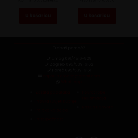
Axor filter protiv kamenca
Nespresso 40 kapsula
U košaricu
U košaricu
Trebaš pomoć?
Umag
091/4516-929
Zagreb
095/539-6162
Poreč
095/539-6161
capsula.croatia@gmail.com
Whatsapp
Zaštita podataka
Povrat robe i
reklamacija
Pravila i uvjeti kupnje
Raskid ugovora
Politika kolačića
Pristupačnost