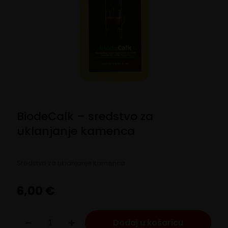
BiodeCalk – sredstvo za
uklanjanje kamenca
Sredstvo za uklanjanje kamenca
6,00
€
BiodeCalk
Dodaj u košaricu
-