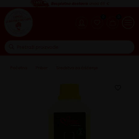
Besplatna dostava
iznad 65 €
0
0
Početna
>
Pribor
>
Sredstva za čišćenje