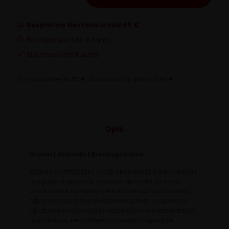
sredstvo
za
uklanjanje
Besplatna dostava iznad 65 €
kamenca
Rok isporuke 1 do 3 dana
količina
Sigurna online kupnja
Za narudžbe do 65 € dostava stoji samo 3,90 €.
Opis
Hrana | Ekološki | Biorazgradivo
Stalnim korištenjem ovog ekonomičnog proizvoda
moguće je spriječiti kvarove aparata za kavu
uzrokovane nakupljanjem kamenca u kotlovima,
otpornicima, izmjenjivačima topline i u cijevima.
Upotreba proizvoda je netoksična i ne predstavlja
rizične faze, ne zahtijeva posebno ispiranje.