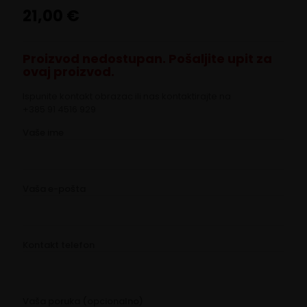
21,00
€
Proizvod nedostupan. Pošaljite upit za
ovaj proizvod.
Ispunite kontakt obrazac ili nas kontaktirajte na
+385 91 4516 929
Vaše ime
Vaša e-pošta
Kontakt telefon
Vaša poruka (opcionalno)