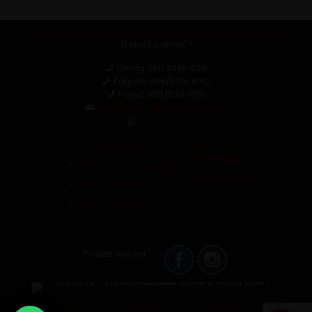
Trebaš pomoć?
Umag
091/4516-929
Zagreb
095/539-6162
Poreč
095/539-6161
capsula.croatia@gmail.com
Whatsapp
Zaštita podataka
Povrat robe i
reklamacija
Pravila i uvjeti kupnje
Raskid ugovora
Politika kolačića
Pristupačnost
Pratite nas na