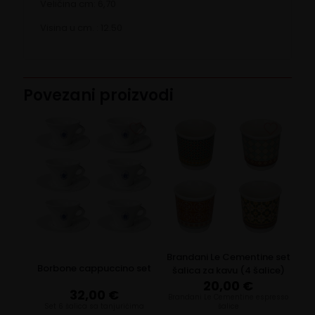
Veličina cm: 6,70
Visina u cm. : 12.50
Povezani proizvodi
Brandani Le Cementine set
Borbone cappuccino set
šalica za kavu (4 šalice)
20,00
€
32,00
€
Brandani Le Cementine espresso
Set 6 šalica sa tanjurićima
šalice