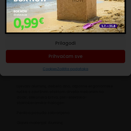
kolačića.
Besplatna dostava iznad 65 €
Upravljanje uslugama
Rok isporuke 1 do 3 dana
Sigurna online kupnja
Prihvaćam nužne
Prilagodi
Za narudžbe do 65 € dostava stoji samo 3,90 €.
Prihvaćam sve
Cookies
Zaštita podataka
Opis
Lijevani aluminij, debelo dno, otporne ergonomske
ručke s završnim efektom drveta mekanim na
dodir, silikonska brtva, plin-elektrika-
staklokeramika-halogen
Perilica posuđa zabranjena
Glavni materijal: Aluminij