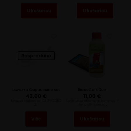
U košaricu
U košaricu
Rasprodano
Lavazza Cappuccino set
BiodeCalk Duo
43,00
€
11,00
€
Lavazza stakleni set CAPPUCCINO
Sredstvo za uklanjanje kamenca +
12/1
filter protiv kamenca
Više
U košaricu