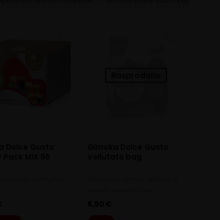
porio Dolce Gusto kapsule
Gimoka Dolce Gusto kapsule
Rasprodano
a Dolce Gusto
Gimoka Dolce Gusto
y Pack MIX 96
Vellutato bag
olce Gusto Variety Pack
Dolce Gusto Gimoka Vellutato 16
kapsula espresso kave
€
6,50
€