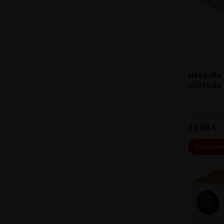
Nescafe 
Cortado 
90 kapsula
32,40
€
U košar