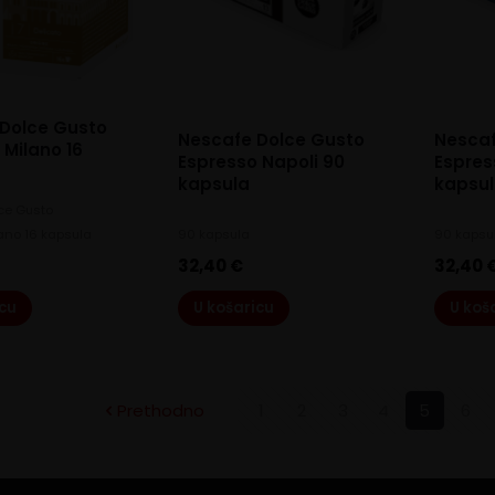
Dolce Gusto
Nescafe Dolce Gusto
Nescaf
 Milano 16
Espresso Napoli 90
Espres
kapsula
kapsul
ce Gusto
ano 16 kapsula
90 kapsula
90 kapsu
32,40
€
32,40
icu
U košaricu
U koš
Prethodno
1
2
3
4
5
6