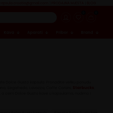
capsula.croatia@gmail.com
|
PRODAJNA MJESTA
|
BLOG
0
0
Kava
Aparati
Pribor
Brand
cafe Dolce Gusto kapsula. Pronađite veliku ponudu
no, Segafredo, Lavazza, Caffe Corsini,
Starbucks
,
, a osim Dolce Gusto kave u kapsulama, nudimo i