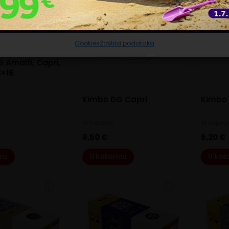
Prihvaćam nužne
Prilagodi
Prihvaćam sve
Cookies
Zaštita podataka
 Amalfi, Capri,
3×16
Kimbo DG Capri
Kimbo
16 kapsula
16 kapsu
6,50
€
6,20
€
icu
U košaricu
U koš