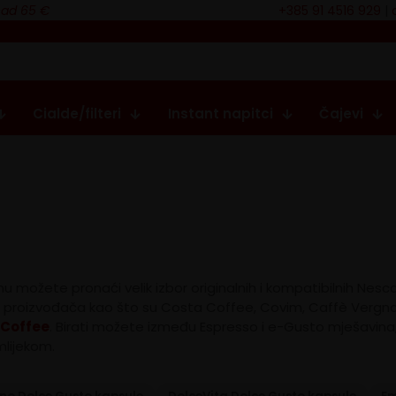
nad 65 €
+385 91 4516 929
|
Cialde/filteri
Instant napitci
Čajevi
nu možete pronaći velik izbor originalnih i kompatibilnih Nes
h proizvođača kao što su Costa Coffee, Covim, Caffè Vergna
 Coffee
. Birati možete između Espresso i e-Gusto mješavina
mlijekom.