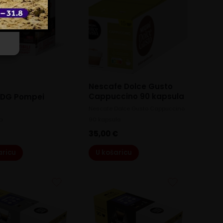
Nescafe Dolce Gusto
Cappuccino 90 kapsula
 DG Pompei
Nescafe Dolce Gusto Cappuccino
la
90 kapsula
35,00
€
aricu
U košaricu