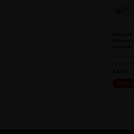
Nescafe 
Espresso
kapsula
Nescafe Dol
EspressoMil
6,50
€
U košar