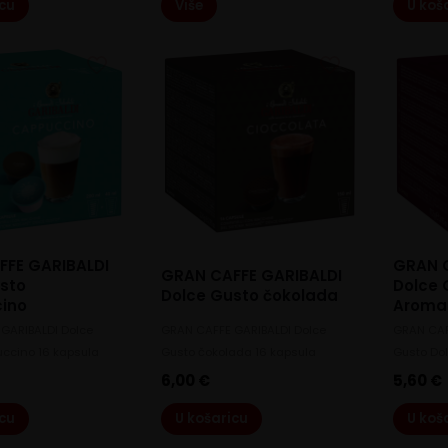
icu
Više
U koš
FFE GARIBALDI
GRAN C
GRAN CAFFE GARIBALDI
sto
Dolce 
Dolce Gusto čokolada
ino
Aroma
GARIBALDI Dolce
GRAN CAFFE GARIBALDI Dolce
GRAN CAF
ccino 16 kapsula
Gusto čokolada 16 kapsula
Gusto Do
6,00
€
5,60
€
icu
U košaricu
U koš