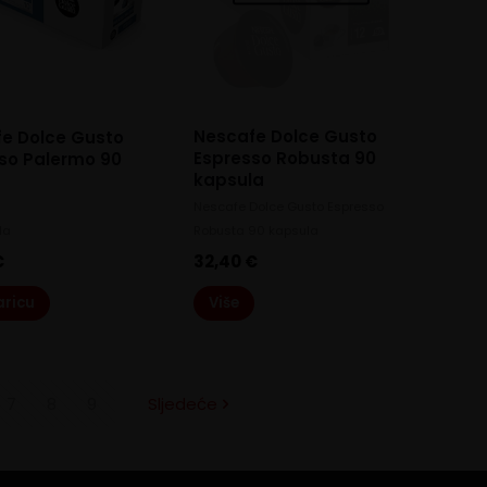
Nescafe Dolce Gusto
e Dolce Gusto
Espresso Robusta 90
so Palermo 90
kapsula
Nescafe Dolce Gusto Espresso
la
Robusta 90 kapsula
€
32,40
€
aricu
Više
7
8
9
Sljedeće