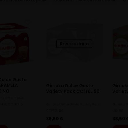
no Dolce Gusto kapsule
DolceVita Dolce Gusto kapsule
Em
Rasprodano
Dolce Gusto
ARAMELA
Gimoka Dolce Gusto
Gimok
CINO
Variety Pack COFFEE 96
Variet
e Gusto SLANA
APPUCCINO 16
Gimoka Dolce Gusto Variety Pack
Gimoka D
COFFEE 96
MIX 96
35,50
€
38,50