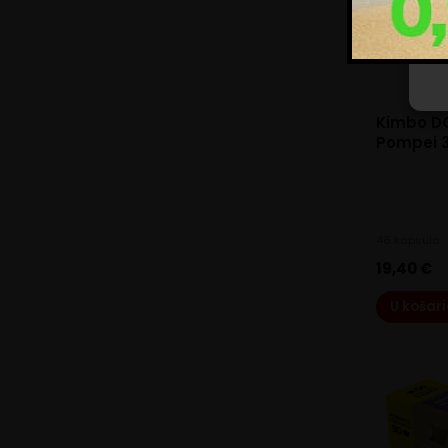
Kimbo DG
Pompei 
48 kapsula
19,40
€
U košar