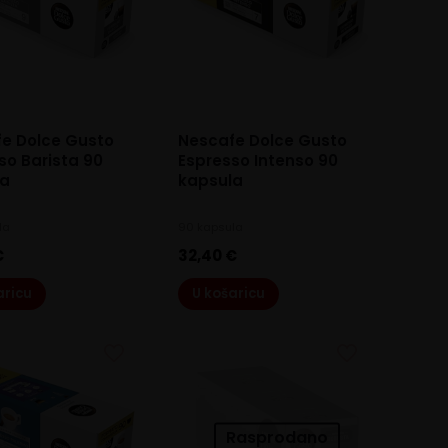
e Dolce Gusto
Nescafe Dolce Gusto
so Barista 90
Espresso Intenso 90
la
kapsula
la
90 kapsula
€
32,40
€
aricu
U košaricu
Rasprodano