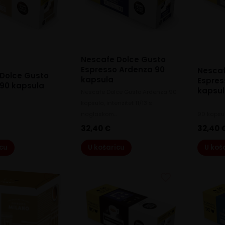
Nescafe Dolce Gusto
Espresso Ardenza 90
Nescaf
Dolce Gusto
kapsula
Espres
90 kapsula
kapsu
Nescafe Dolce Gusto Ardenza 90
kapsula, intenzitet 11/13 s
naglaskom…
90 kapsu
32,40
€
32,40
icu
U košaricu
U koš