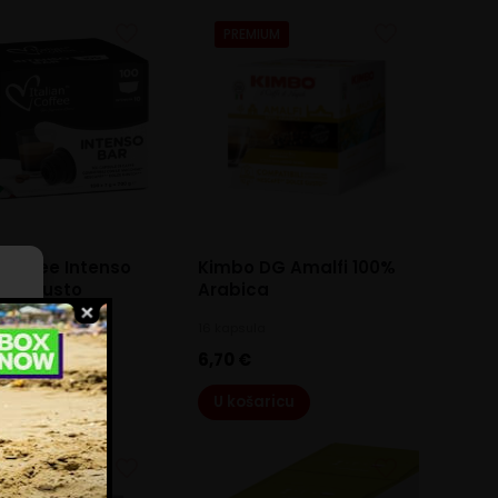
PREMIUM
n Coffee Intenso
Kimbo DG Amalfi 100%
lce Gusto
Arabica
ula
16 kapsula
ili
€
6,70
€
aricu
U košaricu
e
IUM