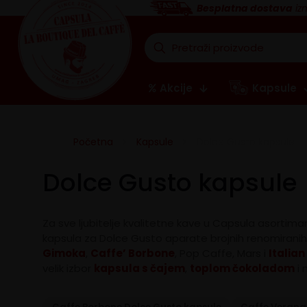
Besplatna dostava
iz
Akcije
Kapsule
Početna
Kapsule
Dolce Gusto kapsule
Dolce Gusto kapsule
Za sve ljubitelje kvalitetne kave u Capsula asortima
kapsula za Dolce Gusto aparate brojnih renomirani
Gimoka
,
Caffe’ Borbone
, Pop Caffe, Mars i
Italian
velik izbor
kapsula s čajem
,
toplom čokoladom
i 