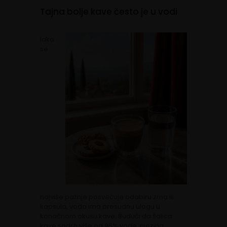
Tajna bolje kave često je u vodi
Iako
se
najviše pažnje posvećuje odabiru zrna ili
kapsula, voda ima presudnu ulogu u
konačnom okusu kave. Budući da šalica
kave sadrži više od 95% vode, njezina