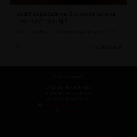
Vodič za početnike: Što znače oznake
“Intensity” na kutiji?
Ako tek ulazite u svijet kapsula i specialty kava, vrlo…
0
Pročitaj članak
Trebaš pomoć?
Umag
091/4516-929
Zagreb
095/539-6162
Poreč
095/539-6161
capsula.croatia@gmail.com
Whatsapp
Zaštita podataka
Povrat robe i
reklamacija
Pravila i uvjeti kupnje
Raskid ugovora