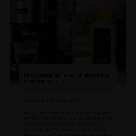
Mnogi misle da je za loš okus kave
zaslužna sama…
Svi članci
|
15. svibnja 2026.
Mnogi misle da je za loš okus kave zaslužna
sama kapsula ili vrsta kave, no često je pravi
uzrok voda iz slavine. Budući da espresso
sadrži više od 90% vode, njezina kvaliteta
itekako ima izravan utjecaj na konačan okus