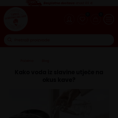
Besplatna dostava
iznad 65 €
0
0
Početna
Blog
Kako voda iz slavine utječe na
okus kave?