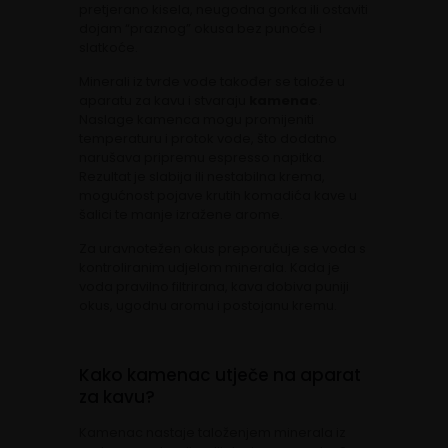
pretjerano kisela, neugodna gorka ili ostaviti
dojam “praznog” okusa bez punoće i
slatkoće.
Minerali iz tvrde vode također se talože u
aparatu za kavu i stvaraju
kamenac
.
Naslage kamenca mogu promijeniti
temperaturu i protok vode, što dodatno
narušava pripremu espresso napitka.
Rezultat je slabija ili nestabilna krema,
mogućnost pojave krutih komadića kave u
šalici te manje izražene arome.
Za uravnotežen okus preporučuje se voda s
kontroliranim udjelom minerala. Kada je
voda pravilno filtrirana, kava dobiva puniji
okus, ugodnu aromu i postojanu kremu.
Kako kamenac utječe na aparat
za kavu?
Kamenac nastaje taloženjem minerala iz