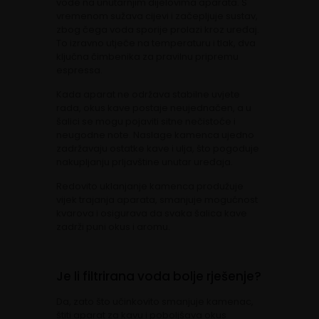
vode na unutarnjim dijelovima aparata. S
vremenom sužava cijevi i začepljuje sustav,
zbog čega voda sporije prolazi kroz uređaj.
To izravno utječe na temperaturu i tlak, dva
ključna čimbenika za pravilnu pripremu
espressa.
Kada aparat ne održava stabilne uvjete
rada, okus kave postaje neujednačen, a u
šalici se mogu pojaviti sitne nečistoće i
neugodne note. Naslage kamenca ujedno
zadržavaju ostatke kave i ulja, što pogoduje
nakupljanju prljavštine unutar uređaja.
Redovito uklanjanje kamenca produžuje
vijek trajanja aparata, smanjuje mogućnost
kvarova i osigurava da svaka šalica kave
zadrži puni okus i aromu.
Je li filtrirana voda bolje rješenje?
Da, zato što učinkovito smanjuje kamenac,
štiti aparat za kavu i poboljšava okus