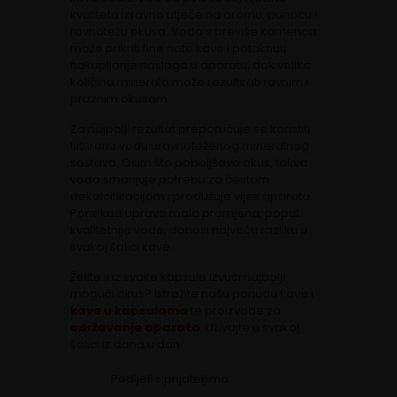
kvaliteta izravno utječe na aromu, punoću i
ravnotežu okusa. Voda s previše kamenca
može prikriti fine note kave i potaknuti
nakupljanje naslaga u aparatu, dok velika
količina minerala može rezultirati ravnim i
praznim okusom.
Za najbolji rezultat preporučuje se koristiti
filtriranu vodu uravnoteženog mineralnog
sastava. Osim što poboljšava okus, takva
voda smanjuje potrebu za čestom
dekalcifikacijom i produžuje vijek aparata.
Ponekad upravo mala promjena, poput
kvalitetnije vode, donosi najveću razliku u
svakoj šalici kave.
Želite li iz svake kapsule izvući najbolji
mogući okus? Istražite našu ponudu kave i
kave u kapsulama
te proizvode za
održavanje aparata
. Uživajte u svakoj
šalici iz dana u dan.
Podijeli s prijateljima