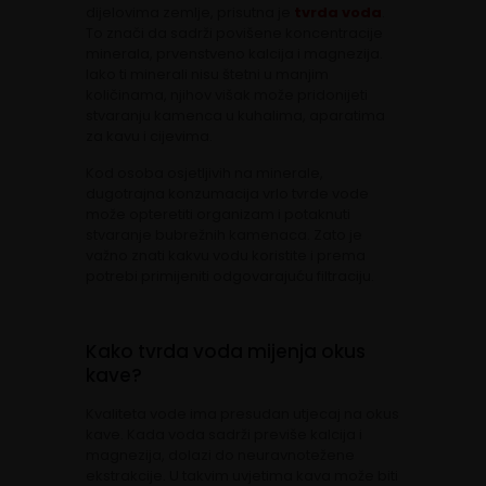
dijelovima zemlje, prisutna je
tvrda voda
.
To znači da sadrži povišene koncentracije
minerala, prvenstveno kalcija i magnezija.
Iako ti minerali nisu štetni u manjim
količinama, njihov višak može pridonijeti
stvaranju kamenca u kuhalima, aparatima
za kavu i cijevima.
Kod osoba osjetljivih na minerale,
dugotrajna konzumacija vrlo tvrde vode
može opteretiti organizam i potaknuti
stvaranje bubrežnih kamenaca. Zato je
važno znati kakvu vodu koristite i prema
potrebi primijeniti odgovarajuću filtraciju.
Kako tvrda voda mijenja okus
kave?
Kvaliteta vode ima presudan utjecaj na okus
kave. Kada voda sadrži previše kalcija i
magnezija, dolazi do neuravnotežene
ekstrakcije. U takvim uvjetima kava može biti