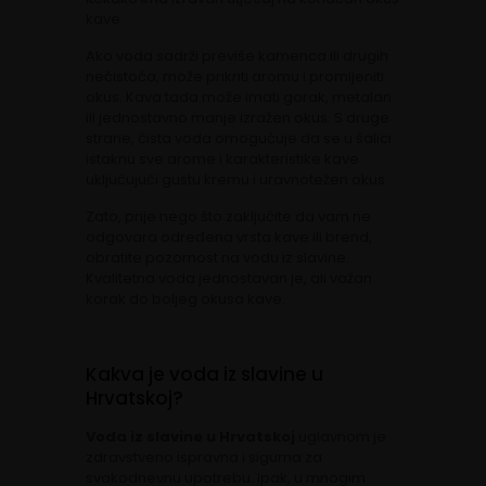
kave.
Ako voda sadrži previše kamenca ili drugih
nečistoća, može prikriti aromu i promijeniti
okus. Kava tada može imati gorak, metalan
ili jednostavno manje izražen okus. S druge
strane, čista voda omogućuje da se u šalici
istaknu sve arome i karakteristike kave
uključujući gustu kremu i uravnotežen okus.
Zato, prije nego što zaključite da vam ne
odgovara određena vrsta kave ili brend,
obratite pozornost na vodu iz slavine.
Kvalitetna voda jednostavan je, ali važan
korak do boljeg okusa kave.
Kakva je voda iz slavine u
Hrvatskoj?
Voda iz slavine u Hrvatskoj
uglavnom je
zdravstveno ispravna i sigurna za
svakodnevnu upotrebu. Ipak, u mnogim