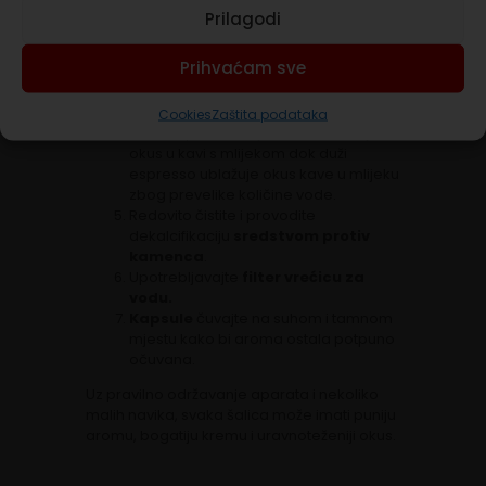
pripreme kako bi se sustav zagrijao.
Prilagodi
Isperite aparat nekoliko sekundi bez
kapsule kako biste uklonili prethodne
Prihvaćam sve
ostatke.
Koristite prethodno zagrijanu šalicu za
boju kremu.
Cookies
Zaštita podataka
Kraći espresso uvijek ima izraženiji
okus u kavi s mlijekom dok duži
espresso ublažuje okus kave u mlijeku
zbog prevelike količine vode.
Redovito čistite i provodite
dekalcifikaciju
sredstvom protiv
kamenca
.
Upotrebljavajte
filter vrećicu za
vodu.
Kapsule
čuvajte na suhom i tamnom
mjestu kako bi aroma ostala potpuno
očuvana.
Uz pravilno održavanje aparata i nekoliko
malih navika, svaka šalica može imati puniju
aromu, bogatiju kremu i uravnoteženiji okus.