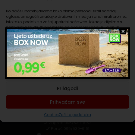
Kolačiće upotrebljavamo kako bismo personalizirali sadržaj i
oglase, omogućili značajke društvenih medija i analizirali promet.
Isto tako, podatke o vašoj upotrebi naše web-lokacije dijelimo s
partnerima za društvene mreže, oglašavanje i analizu, a oni ih
mogu kombinirati s drugim podacima koje ste im pružili ili koje su
prikupili dok ste upotrebljavali njihove usluge. Nastavkom
korištenja naših internetskih stranica vi prihvaćate našu upotrebu
kolačića.
Upravljanje uslugama
Prihvaćam nužne
Ooops...
Nema rezultata za:
Prilagodi
Prihvaćam sve
Trebaš pomoć?
Cookies
Zaštita podataka
Umag
091/4516-929
Zagreb
095/539-6162
Poreč
095/539-6161
capsula.croatia@gmail.com