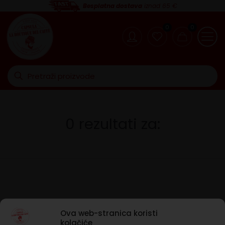
Besplatna dostava
iznad 65 €
0
0
0 rezultati za:
Ova web-stranica koristi
kolačiće