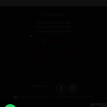
Trebaš pomoć?
Umag
091/4516-929
Zagreb
095/539-6162
Poreč
095/539-6161
capsula.croatia@gmail.com
Whatsapp
Zaštita podataka
Povrat robe i
reklamacija
Pravila i uvjeti kupnje
Raskid ugovora
Politika kolačića
Pristupačnost
Pratite nas na
Blog
•
O nama
•
Kontakt
•
Prodajna mjesta
•
Vaš račun