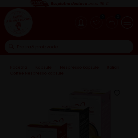
Besplatna dostava
iznad 65 €
0
0
Početna
>
Kapsule
>
Nespresso kapsule
>
Italian
Coffee Nespresso kapsule