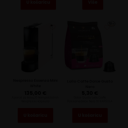
U košaricu
Više
Nespresso Essenza Mini
Lollo Caffe Dolce Gusto
White
Nero
135,00
€
5,30
€
Aparat za kavu,10 kompatibilnih
Dolce Gusto Lollo Caffe
Nespresso kapsula
Passionedolce Nero 16 KAPSULA
U košaricu
U košaricu