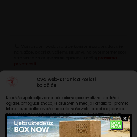
Vaši osobni podaci biti će korišteni za obradu vaše
narudžbe, podršku vašemu iskustvu na ovoj internetskoj
stranici te za druge svrhe opisane u našoj
pravilima
privatnosti.
Ova web-stranica koristi
kolačiće
Kolačiće upotrebljavamo kako bismo personalizirali sadržaj i
Nema na zalihi
oglase, omogućili značajke društvenih medija i analizirali promet.
Isto tako, podatke o vašoj upotrebi naše web-lokacije dijelimo s
partnerima za društvene mreže, oglašavanje i analizu, a oni ih
Besplatna dostava iznad 65 €
mogu kombinirati s drugim podacima koje ste im pružili ili koje su
prikupili dok ste upotrebljavali njihove usluge. Nastavkom
Rok isporuke 1 do 3 dana
korištenja naših internetskih stranica vi prihvaćate našu upotrebu
Sigurna online kupnja
kolačića.