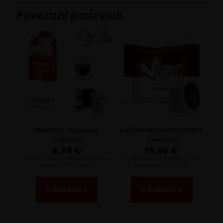
Povezani proizvodi
Bialetti IC Espresso
Lui/Martello/Mitaca MPS
Cremoso
Cremoso
4,78
€
15,50
€
Italian Coffee Bialetti Mokespresso
Lui Martello Coop Italian Coffee
Cremoso 16 KAPSULA
Cremoso 50 KAPSULA
U košaricu
U košaricu