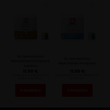
Illy Iperespresso
Illy Iperespresso
Monoarabica Etiopia 18
Bezkofeinski 18 kapsula
kapsula
11,00
€
11,00
€
llly Iperespresso Monoarabica
Illy Iperespresso Cube Bezkofeinski
Etiopia 18 KAPSULA
18 KAPSULA
U košaricu
U košaricu