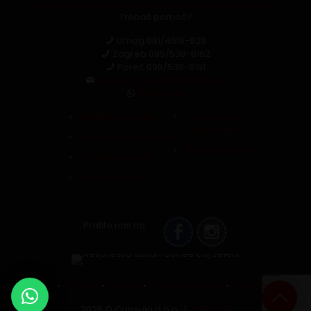
Trebaš pomoć?
Umag
091/4516-929
Zagreb
095/539-6162
Poreč
095/539-6161
capsula.croatia@gmail.com
Whatsapp
Zaštita podataka
Povrat robe i
reklamacija
Pravila i uvjeti kupnje
Raskid ugovora
Politika kolačića
Pristupačnost
Pratite nas na
Blog
•
O nama
•
Kontakt
•
Prodajna mjesta
•
Vaš račun
2026 © Capsula d.o.o. |
ORBIS.HR