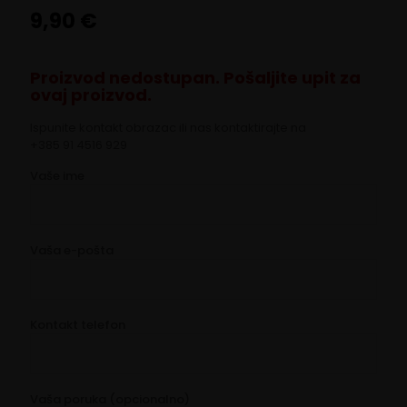
9,90
€
Proizvod nedostupan. Pošaljite upit za
ovaj proizvod.
Ispunite kontakt obrazac ili nas kontaktirajte na
+385 91 4516 929
Vaše ime
Vaša e-pošta
Kontakt telefon
Vaša poruka (opcionalno)