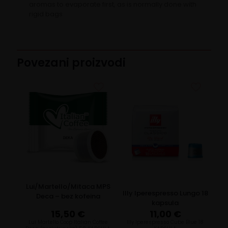
aromas to evaporate first, as is normally done with
rigid bags
Povezani proizvodi
Lui/Martello/Mitaca MPS
Illy Iperespresso Lungo 18
Deca – bez kofeina
kapsula
15,50
€
11,00
€
Lui Martello Coop Italian Coffee
Illy Iperespresso Cube Blue 18