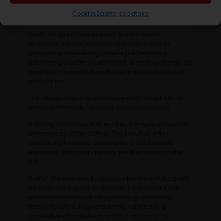
kao onaj sa šanka.
Cookies
Zaštita podataka
Obavijesti! Novo pakiranje sadrži mekanu vrećicu s
ventilom za pohranu mirisa. S ovim novim
sustavom zajamčena je maksimalna aroma
proizvoda, mljevenog i svježe prepečenog,
pakiranog u zaštitnoj atmosferi, bez dopuštanja da
arome prvo ispare, kao što se inače radi s krutim
vrećicama.
The Deciso blend is an intense and robust blend:
creamy, intensely flavored and pronounced
A strong character that evokes the typical tradition
of real Neapolitan coffee. The result of a fine
selection of blends, created for a full-bodied
espresso. Rich and creamy like the one from the
bar.
Notify! The new packaging contains a soft bag with
an odor-saving valve. With this new system, the
maximum aroma of the product, ground and
freshly toasted, is guaranteed, packed in a
protective atmosphere, without allowing the