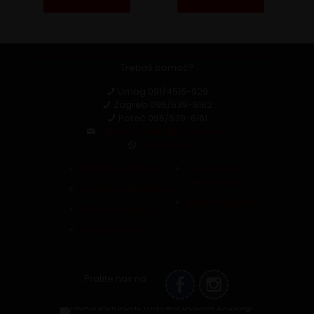
Trebaš pomoć?
Umag
091/4516-929
Zagreb
095/539-6162
Poreč
095/539-6161
capsula.croatia@gmail.com
Whatsapp
Zaštita podataka
Povrat robe i
reklamacija
Pravila i uvjeti kupnje
Raskid ugovora
Politika kolačića
Pristupačnost
Pratite nas na