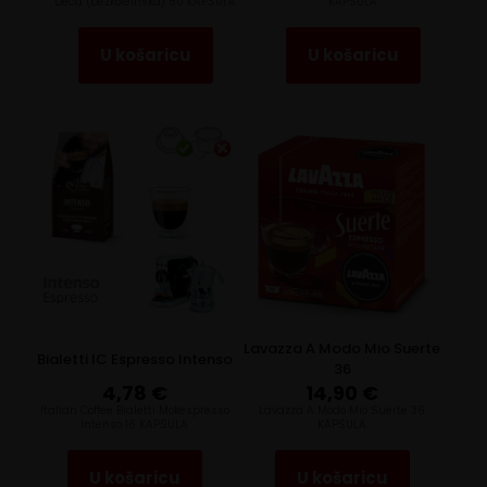
Deca (bezkofeinska) 50 KAPSULA
KAPSULA
U košaricu
U košaricu
Lavazza A Modo Mio Suerte
Bialetti IC Espresso Intenso
36
4,78
€
14,90
€
Italian Coffee Bialetti Mokespresso
Lavazza A Modo Mio Suerte 36
Intenso 16 KAPSULA
KAPSULA
U košaricu
U košaricu