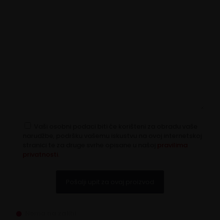
Vaši osobni podaci biti će korišteni za obradu vaše
narudžbe, podršku vašemu iskustvu na ovoj internetskoj
stranici te za druge svrhe opisane u našoj
pravilima
privatnosti.
Nema na zalihi