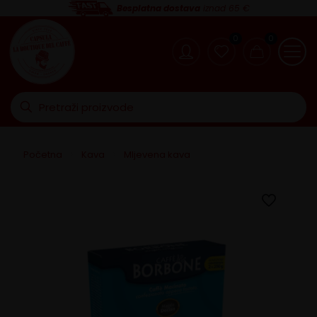
Besplatna dostava
iznad 65 €
0
0
Početna
>
Kava
>
Mljevena kava